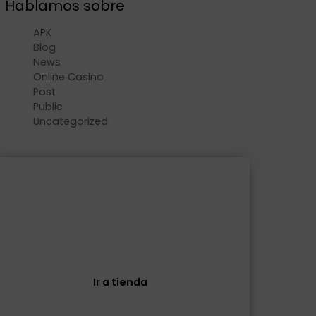
Hablamos sobre
APK
Blog
News
Online Casino
Post
Public
Uncategorized
Tienda
Descubre todos nuestros productos
Ir a tienda