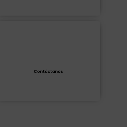
¿Alguna consulta?
Resolvemos todas tus dudas
Contáctanos