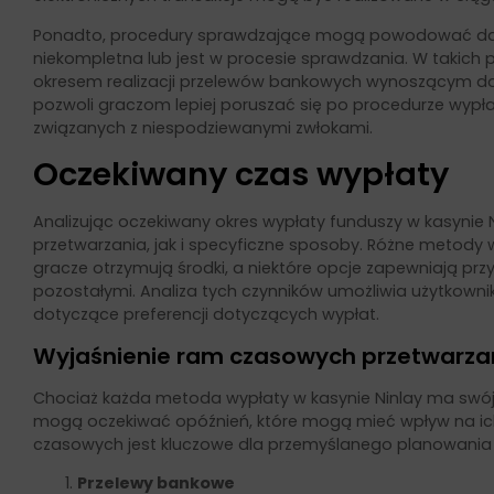
Ponadto, procedury sprawdzające mogą powodować dalsz
niekompletna lub jest w procesie sprawdzania. W takich 
okresem realizacji przelewów bankowych wynoszącym do
pozwoli graczom lepiej poruszać się po procedurze wypł
związanych z niespodziewanymi zwłokami.
Oczekiwany czas wypłaty
Analizując oczekiwany okres wypłaty funduszy w kasynie
przetwarzania, jak i specyficzne sposoby. Różne metod
gracze otrzymują środki, a niektóre opcje zapewniają pr
pozostałymi. Analiza tych czynników umożliwia użytko
dotyczące preferencji dotyczących wypłat.
Wyjaśnienie ram czasowych przetwarza
Chociaż każda metoda wypłaty w kasynie Ninlay ma swój s
mogą oczekiwać opóźnień, które mogą mieć wpływ na ic
czasowych jest kluczowe dla przemyślanego planowania
Przelewy bankowe