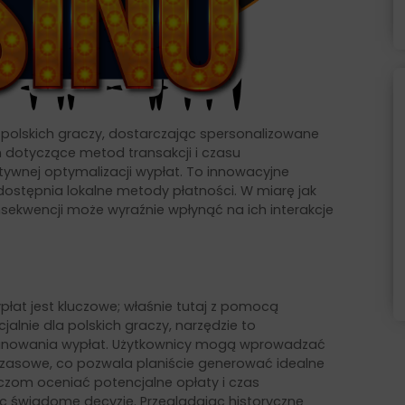
a polskich graczy, dostarczając spersonalizowane
 dotyczące metod transakcji i czasu
ywnej optymalizacji wypłat. To innowacyjne
udostępnia lokalne metody płatności. W miarę jak
nsekwencji może wyraźnie wpłynąć na ich interakcje
łat jest kluczowe; właśnie tutaj z pomocą
jalnie dla polskich graczy, narzędzie to
 planowania wypłat. Użytkownicy mogą wprowadzać
 czasowe, co pozwala planiście generować idealne
czom oceniać potencjalne opłaty i czas
c świadome decyzje. Przeglądając historyczne