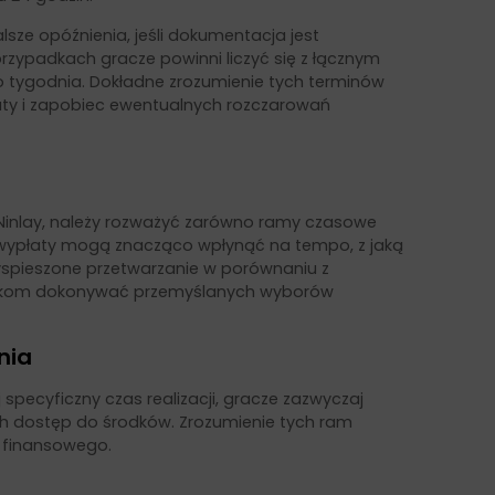
e opóźnienia, jeśli dokumentacja jest
przypadkach gracze powinni liczyć się z łącznym
 tygodnia. Dokładne zrozumienie tych terminów
aty i zapobiec ewentualnych rozczarowań
 Ninlay, należy rozważyć zarówno ramy czasowe
y wypłaty mogą znacząco wpłynąć na tempo, z jaką
zyspieszone przetwarzanie w porównaniu z
wnikom dokonywać przemyślanych wyborów
nia
pecyficzny czas realizacji, gracze zazwyczaj
h dostęp do środków. Zrozumienie tych ram
 finansowego.