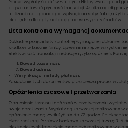
Proces wypłaty środków w kasynie Ninlay wymaga od gracz
zagwarantować płynność transakcji. Analiza opinii graczy uj
realizacji mogą znacząco wpłynąć na satysfakcję użytko
niezbędne dla optymalizacji procesu wypłaty środków.
Lista kontrolna wymaganej dokumentac
Dokładne pojęcie listy kontrolnej wymaganej dokumentac
środków w kasynie Ninlay. Upewnienie się, że wszystkie 
efektywność transakcji i redukuje ryzyko opóźnień. Poni
Dowód tożsamości
Dowód adresu
Weryfikacja metody płatności
Posiadanie tych dokumentów przyspiesza proces wypłaty
Opóźnienia czasowe i przetwarzania
Zrozumienie terminu i opóźnień w przetwarzaniu wypłat w ka
swoje oczekiwania. Wypłaty są zazwyczaj realizowane w c
opóźnienia mogą wydłużyć się do 72 godzin. Po akcepta
okres realizacji. Przelewy bankowe zazwyczaj trwają 3-5 
elektronicznych transakcje mogą być realizowane w ciąg