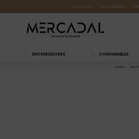
Nosotros
Novedades
Of
ENCENDEDORES
CONSUMIBLES
Inicio
Unca