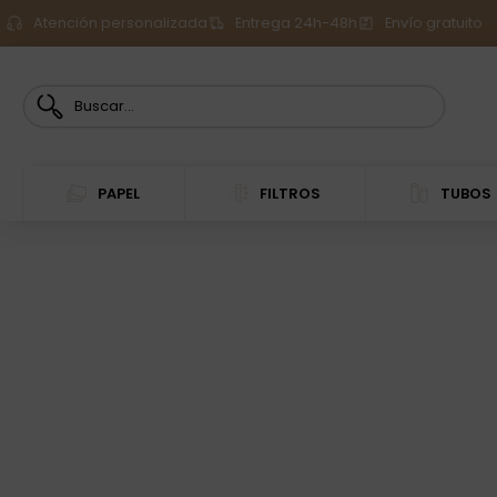
Atención personalizada
Entrega 24h-48h
Envío gratuito
PAPEL
FILTROS
TUBOS