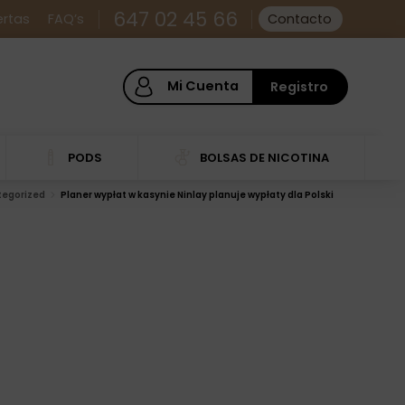
647 02 45 66
ertas
FAQ’s
Contacto
Mi Cuenta
Registro
PODS
BOLSAS DE NICOTINA
tegorized
Planer wypłat w kasynie Ninlay planuje wypłaty dla Polski