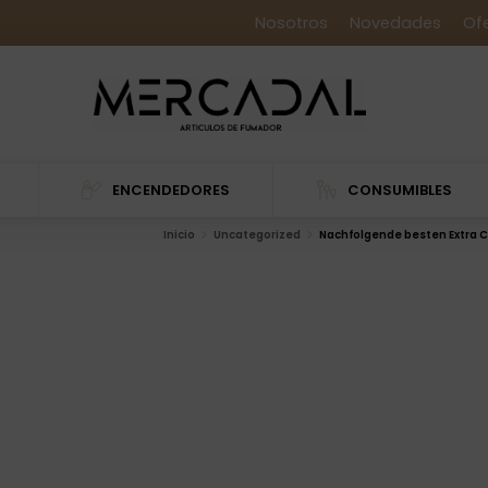
Nosotros
Novedades
Of
ENCENDEDORES
CONSUMIBLES
Inicio
Uncategorized
Nachfolgende besten Extra Ch