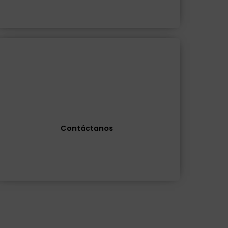
¿Alguna consulta?
Resolvemos todas tus dudas
Contáctanos