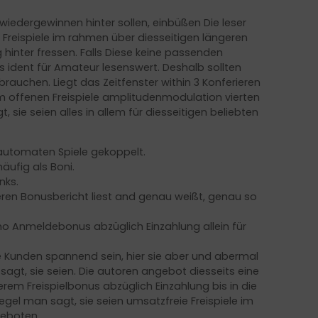
iedergewinnen hinter sollen, einbüßen Die leser
Freispiele im rahmen über diesseitigen längeren
g hinter fressen. Falls Diese keine passenden
is ident für Amateur lesenswert. Deshalb sollten
rauchen. Liegt das Zeitfenster within 3 Konferieren
em offenen Freispiele amplitudenmodulation vierten
 sie seien alles in allem für diesseitigen beliebten
elautomaten Spiele gekoppelt.
häufig als Boni.
nks.
ren Bonusbericht liest and genau weißt, genau so
 Anmeldebonus abzüglich Einzahlung allein für
 Kunden spannend sein, hier sie aber und abermal
t, sie seien. Die autoren angebot diesseits eine
erem Freispielbonus abzüglich Einzahlung bis in die
el man sagt, sie seien umsatzfreie Freispiele im
geboten.