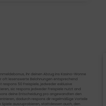
 Anmeldebonus, ihr deinen Abzug ins Kasino-Wonne
ir oft lesenswerte Belohnungen entsprechend
st respons 50 Freispiele, jedweder exklusive
tieren, sic respons jedweder Freispiele nutzt and
pons deine Entscheidung pro angewandten den
ntrieren, dadurch respons dir regelmäßige Vorteile
eue Spiele auszuprobieren, stattdessen auch, den