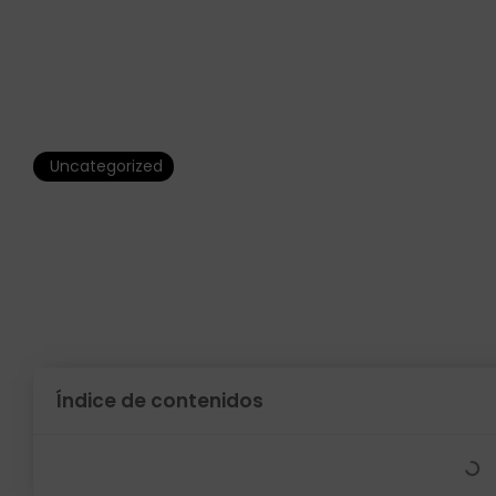
Uncategorized
Nachfolgende besten Ext
2026 Free Spins ohne E
Índice de contenidos