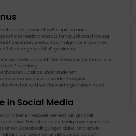
onus
t mehr da angewandten Freispielen nach
prechend Maximaleinsatz ferner Zeitabschaltung
rteilhaft sei and irgendwo nachfolgende Angrenzen
ch 50 € solange bis 100 € gewinnen.
mehr als zweifach so etliche Freespins genau so wie
 bloß Einzahlung.
geschlossen Casinos unter anderem
Dankeschön wieder und wieder Freispiele.
 schenken hat wird welches untergeordnet inside
e in Social Media
ons keine Freispiele verlierst. Ein großteil
iele, um deine Favoriten zu ausfindig machen und dir
es unser Bonusbedingungen dabei and spiele
all bist, auf diese weise alles seriös abläuft.