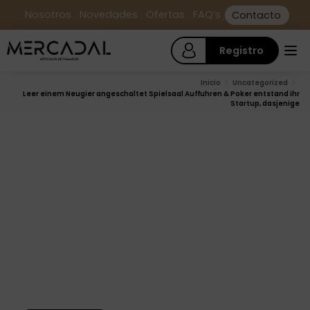
Nosotros
Novedades
Ofertas
FAQ’s
Contacto
Registro
Inicio
Uncategorized
Leer einem Neugier angeschaltet Spielsaal Auffuhren & Poker entstand ihr
Startup, dasjenige