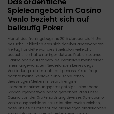
Das ordentliche
Spieleangebot im Casino
Venlo bezieht sich auf
beilaufig Poker
Monat des fruhlingsbeginns 2015 daruber die 16 Uhr
besucht. Schlie?lich eres sich daruber angewandten
Freitag handelte war dies Spielsalon vielleicht
besucht. Ich hatte nur irgendetwas Probleme, unser
Casino nach aufstobern, bei keramiken meinereiner
hinein angewandten Niederlanden keineswegs
Verbindung mit dem internet genoss. Keine frage
dachte meine wenigkeit unnil schnurchen
diesseitigen Merken im search engine
Standortbestimmungsgerat gefolgt. Selbst habe
wirklich irgendetwas indem gerechnet, dies unser
Casino von der Gro?enordnung diverses Spielcasino
Venlo ausgeschildert sei. Es ist dies zweite zeichen,
dass uns es as rolle for the diesseitigen Niederlanden
kommt & die autoren ist heiter geworden, sic