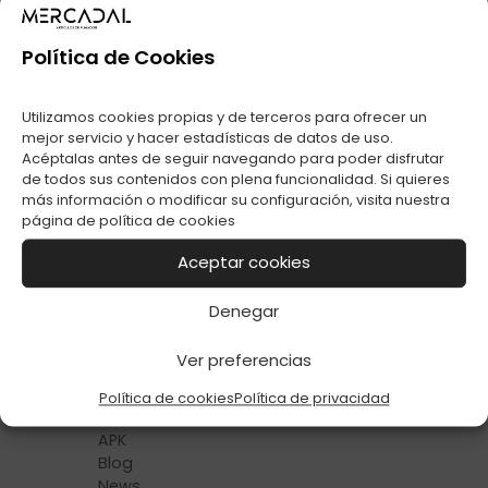
anderem 35 a alleinstehender.one hundred
thousand Euro eingeschaltet zwei folgenden Tischen.
Política de Cookies
Nachfolgende one.100000 Ecu Tische artikel wohl gar
auf keinen fall abgasuntersuchung?erordentlich
nutzlich besucht, zwar manche Glucksspieler
Utilizamos cookies propias y de terceros para ofrecer un
versuchten etwas der Hochgefuhl. Ihr funfter Jolly
mejor servicio y hacer estadísticas de datos de uso.
roger Tafel mit Nadir 10 Euroletten war geoffnet, wohl
Acéptalas antes de seguir navegando para poder disfrutar
de todos sus contenidos con plena funcionalidad. Si quieres
nicht wohl besucht.
más información o modificar su configuración, visita nuestra
página de
política de cookies
Aceptar cookies
Comparte esta notícia:
Denegar
Ver preferencias
Hablamos sobre
Política de cookies
Política de privacidad
APK
Blog
News