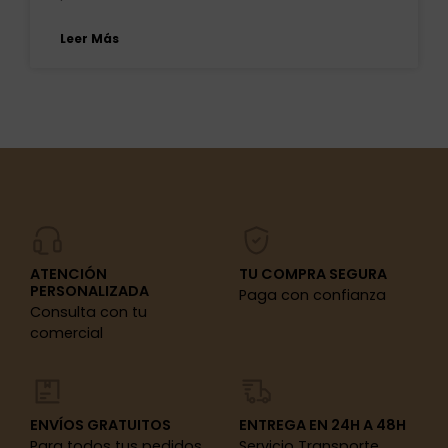
Leer Más
ATENCIÓN
TU COMPRA SEGURA
PERSONALIZADA
Paga con confianza
Consulta con tu
comercial
ENVÍOS GRATUITOS
ENTREGA EN 24H A 48H
Para todos tus pedidos
Servicio Transporte