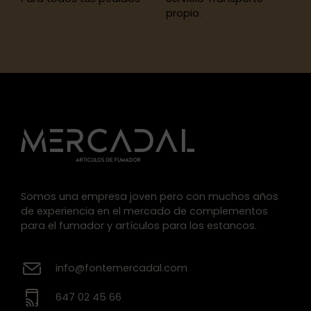
propio.
Somos una empresa joven pero con muchos años
de experiencia en el mercado de complementos
para el fumador y artículos para los estancos.
info@fontemercadal.com
647 02 45 66