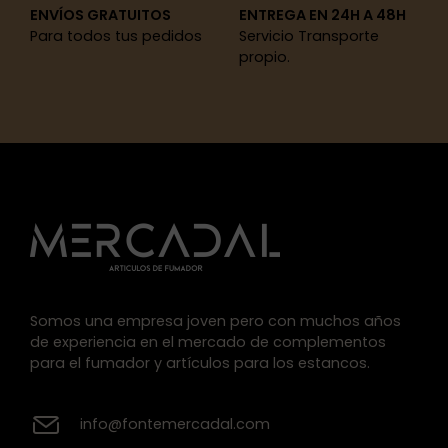
ENVÍOS GRATUITOS
ENTREGA EN 24H A 48H
Para todos tus pedidos
Servicio Transporte
propio.
Somos una empresa joven pero con muchos años
de experiencia en el mercado de complementos
para el fumador y artículos para los estancos.
info@fontemercadal.com