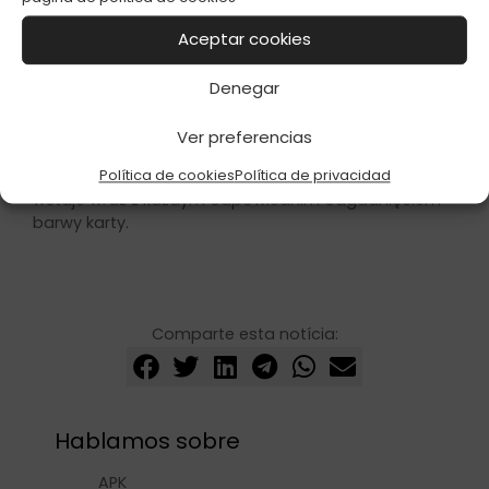
się inteligentne wykorzystanie procedur Gamble.
Aceptar cookies
Najsprawniej wydaje się być aktywować ów funkcję,
o ile Twoja gratyfikacja wydaje się być nierozległa.
Dzięki takiej sztuczce nie ryzykujesz mnóstwo, a
Denegar
pomyślne cios być może zamienić drobną wygraną,
jaka była niższa aniżeli Twój zakład, w lukratywną
Ver preferencias
wygraną. Nie ryzykuj wielkich wypłat jak i również
Política de cookies
Política de privacidad
pamiętaj, hdy szansa na utratę całej rekompensaty
wstaje wraz z każdym odpowiednim odgadnięciem
barwy karty.
Comparte esta notícia:
Hablamos sobre
APK