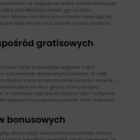
rzezorności ze względu na dobre zredukowania jak i
nline przedkładają również gry na żywo,
erem. Bonusy bez depozytu czasami obejmują też
puści taką witrynę oraz zacznie używać spośród
spośród gratisowych
iny oraz każde potencjalne wygrane z nimi
nym z przeważnie spotykanych bonusów. W całej
ylko zbytnio samo przypuszczenie konta po kasynie, z
interesujące na rzecz graczy, którzy pragną
 iż cashback najczęściej dotyczy tylko i wyłącznie
kiem depozytu to popularna postać ofert wręczana
dów bonusowych
 spiny, aby przykuć świeżych konsumentów. Premia
krupulatnie weryfikują wszystkie rabaty kasynowe. Za