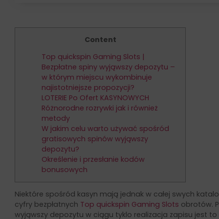
Content
Top quickspin Gaming Slots |
Bezpłatne spiny wyjąwszy depozytu –
w którym miejscu wykombinuje
najistotniejsze propozycji?
LOTERIE Po Ofert KASYNOWYCH
Różnorodne rozrywki jak i również
metody
W jakim celu warto używać spośród
gratisowych spinów wyjąwszy
depozytu?
Określenie i przesłanie kodów
bonusowych
Niektóre spośród kasyn mają jednak w całej swych kata
cyfry bezpłatnych
Top quickspin Gaming Slots
obrotów. P
wyjąwszy depozytu w ciągu tyklo realizacja zapisu jest to