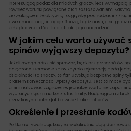
interesującą podaż dla młodych graczy, lecz wymagają p
również warunki powiązane z ich zastosowaniem. Kasyna o
zezwalające interaktywną rozgrywkę pochodzące z krupi
owe emocjonujące opcje. Raczej, bądź następnie gracz o
usług kasyna, które to zostanie jego nagradzać.
W jakim celu warto używać 
spinów wyjąwszy depozytu?
Jeżeli owego odrzucić sprawisz, będziesz przegrać ów sp
połączone. Darmowe spiny zbytnio rejestrację będą jed
działalności to znaczy, że fan uzyskuje bezpłatne spiny t
brakiem konieczności wpłaty depozytu. Jest to może być 
zminimalizować zagrożenie, jednakże warto nie zapominać,
wybranych gier i ma konkretne limity. Nadprogram z bra
przez kasyna online jak i również bukmacherów.
Określenie i przesłanie ko
Po tłumie rywalizacji, kasyna wielokrotnie dają darmowe
bonusowi nierówny, z tej przyczyny nasi profesjonaliści s