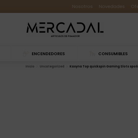
Nosotros
Novedades
Of
ENCENDEDORES
CONSUMIBLES
Inicio
Uncategorized
Kasyna Top quickspin Gaming Slots spo