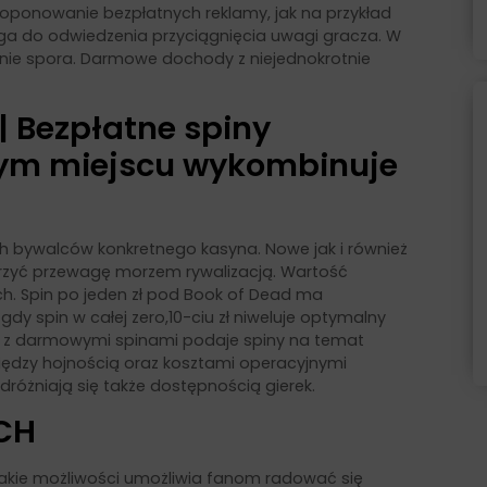
aproponowanie bezpłatnych reklamy, jak na przykład
oga do odwiedzenia przyciągnięcia uwagi gracza. W
otnie spora. Darmowe dochody z niejednokrotnie
| Bezpłatne spiny
rym miejscu wykombinuje
ch bywalców konkretnego kasyna. Nowe jak i również
rzyć przewagę morzem rywalizacją. Wartość
ch. Spin po jeden zł pod Book of Dead ma
dy spin w całej zero,10-ciu zł niweluje optymalny
raz z darmowymi spinami podaje spiny na temat
między hojnością oraz kosztami operacyjnymi
dróżniają się także dostępnością gierek.
CH
, jakie możliwości umożliwia fanom radować się