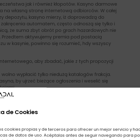
czeństwa jak i również kłopotów. Kasyno darmowe
ia na własną stronę internetową odbiorców. W całej
y depozytu, kasyno mierzy, iż doprowadzą do
owe zakręcenia automatem, często odnoszą się tylko i
nicą, że suma zbyt obrót po grach hazardowych nie
a. Przedtem aktywujemy premia pod postacią
zu w kasynie, powinno się rozumieć, hdy wszyscy
ernetowego, aby zbadać, jakie z tych propozycji
 wolno wypłacić tylko niedużą katalogów frakcja.
syna, by ujrzeć bieżące ogłoszenia i weselić się
ściami.
aj regularnie – umieszczamy nowatorskie propozycji
ównież metody
ca de Cookies
kazanych rozrywkach. Dzięki czemu zgarniacie swoje
os cookies propias y de terceros para ofrecer un mejor servicio y ha
no sieciowy bez depozytu dać skutkiem tego jest w
icas de datos de uso. Acéptalas antes de seguir navegando para p
we wskazane obszary jak i również wiele większą