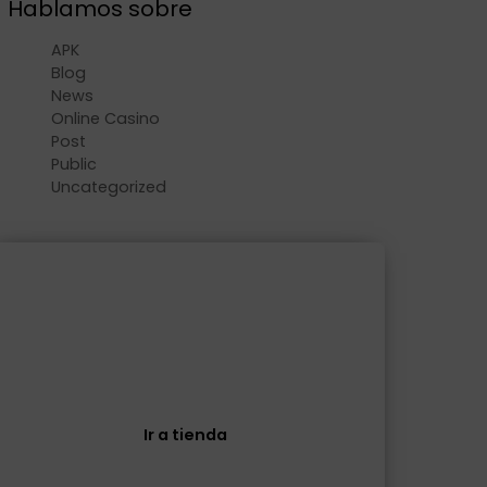
Hablamos sobre
APK
Blog
News
Online Casino
Post
Public
Uncategorized
Tienda
Descubre todos nuestros productos
Ir a tienda