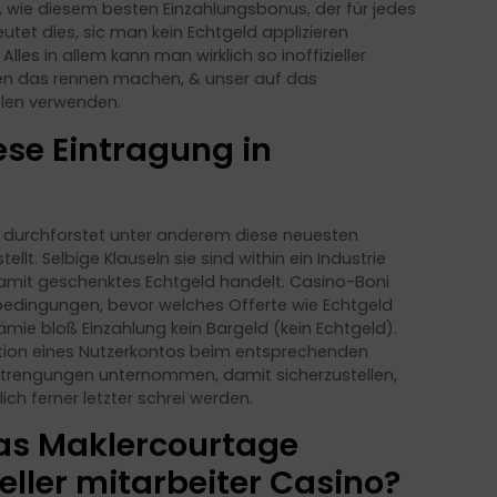
n, wie diesem besten Einzahlungsbonus, der für jedes
tet dies, sic man kein Echtgeld applizieren
lles in allem kann man wirklich so inoffizieller
epen das rennen machen, & unser auf das
ielen verwenden.
ese Eintragung in
 durchforstet unter anderem diese neuesten
t. Selbige Klauseln sie sind within ein Industrie
 damit geschenktes Echtgeld handelt. Casino-Boni
dingungen, bevor welches Offerte wie Echtgeld
mie bloß Einzahlung kein Bargeld (kein Echtgeld).
uktion eines Nutzerkontos beim entsprechenden
nstrengungen unternommen, damit sicherzustellen,
ch ferner letzter schrei werden.
das Maklercourtage
ieller mitarbeiter Casino?