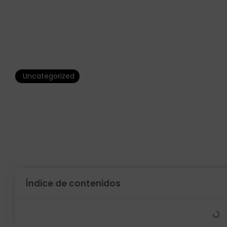
Uncategorized
Kasino Prämie Jingle Be
Die besten No Abschlag
Índice de contenidos