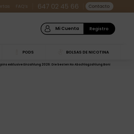
647 02 45 66
ertas
FAQ’s
Contacto
Mi Cuenta
Registro
PODS
BOLSAS DE NICOTINA
 Spins exklusive Einzahlung 2026: Die besten No Abschlagzahlung Boni