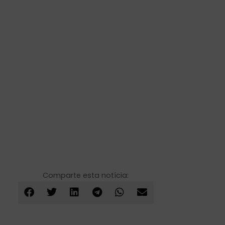
ive Einzahlung 2026:
Comparte esta notícia: