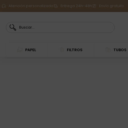
Atención personalizada
Entrega 24h-48h
Envío gratuito
PAPEL
FILTROS
TUBOS