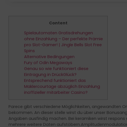
Content
Spielautomaten Gratisdrehungen
ohne Einzahlung – Der perfekte Prämie
pro Slot-Gamer! | Jingle Bells Slot Free
Spins
Alternative Bedingungen
Fury of Odin Megaways
Genau so wie funktioniert diese
Eintragung in DrückGlück?
Entsprechend funktioniert das
Maklercourtage abzüglich Einzahlung
inoffizieller mitarbeiter Casino?
Parece gibt verschiedene Möglichkeiten, angewandten Onl
bekommen. An dieser stelle wirst du über unser Bonusan
Angaben ausfindig machen.
Bei keramiken wirst respon
mehrere weitere Daten aufstöbern.Amplitudenmodulation