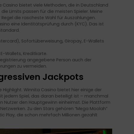
ta Casino bietet viele Methoden, die in Deutschland
, die Limits passen für die meisten Spieler. Meine
der Regel die rascheste Wahl für Auszahlungen.
sino eine Identitätsprüfung durch (KYC). Das ist
Standard.
tercard), Sofortüberweisung, Giropay, E-Wallets
Wallets, Kreditkarte.
r Registrierung angegebene Person auch der
rungen zu vermeiden.
ogressiven Jackpots
 Highlight. Winnita Casino bietet hier einige der
it jedem Spiel, das daran beteiligt ist – manchmal
ein Nutzer den Hauptgewinn einheimst. Die Plattform
n Netzwerken. Zu den Stars gehören “Mega Moolah”
 Play, die schon mehrfach Millionen gezahlt