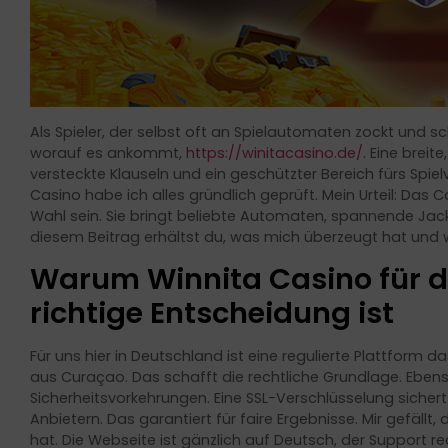
Als Spieler, der selbst oft an Spielautomaten zockt und sc
worauf es ankommt,
https://winitacasino.de/
. Eine brei
versteckte Klauseln und ein geschützter Bereich fürs Spiel
Casino habe ich alles gründlich geprüft. Mein Urteil: Das 
Wahl sein. Sie bringt beliebte Automaten, spannende Jackp
diesem Beitrag erhältst du, was mich überzeugt hat und w
Warum Winnita Casino für de
richtige Entscheidung ist
Für uns hier in Deutschland ist eine regulierte Plattform d
aus Curaçao. Das schafft die rechtliche Grundlage. Ebens
Sicherheitsvorkehrungen. Eine SSL-Verschlüsselung sichert
Anbietern. Das garantiert für faire Ergebnisse. Mir gefällt,
hat. Die Webseite ist gänzlich auf Deutsch, der Support r