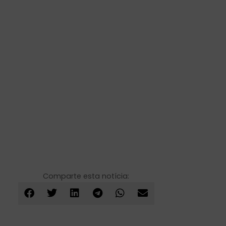
Winnita Casino in
Comparte esta notícia: