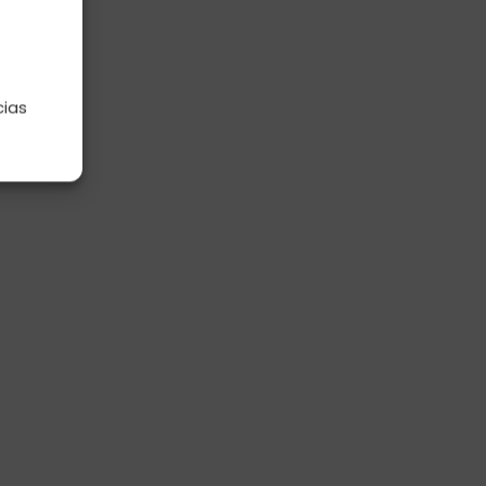
e
cias