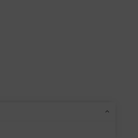
n und Höchstgewinne bei 