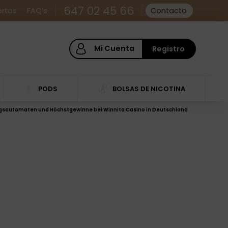
647 02 45 66
ertas
FAQ’s
Contacto
Mi Cuenta
Registro
PODS
BOLSAS DE NICOTINA
ingsautomaten und Höchstgewinne bei Winnita Casino in Deutschland