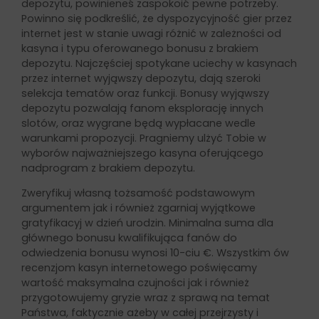
depozytu, powinieneś zaspokoić pewne potrzeby.
Powinno się podkreślić, że dyspozycyjność gier przez
internet jest w stanie uwagi różnić w zależności od
kasyna i typu oferowanego bonusu z brakiem
depozytu. Najczęściej spotykane uciechy w kasynach
przez internet wyjąwszy depozytu, dają szeroki
selekcja tematów oraz funkcji. Bonusy wyjąwszy
depozytu pozwalają fanom eksplorację innych
slotów, oraz wygrane będą wypłacane wedle
warunkami propozycji. Pragniemy ulżyć Tobie w
wyborów najważniejszego kasyna oferującego
nadprogram z brakiem depozytu.
Zweryfikuj własną tożsamość podstawowym
argumentem jak i również zgarniaj wyjątkowe
gratyfikacyj w dzień urodzin. Minimalna suma dla
głównego bonusu kwalifikująca fanów do
odwiedzenia bonusu wynosi 10-ciu €. Wszystkim ów
recenzjom kasyn internetowego poświęcamy
wartość maksymalna czujności jak i również
przygotowujemy gryzie wraz z sprawą na temat
Państwa, faktycznie ażeby w całej przejrzysty i