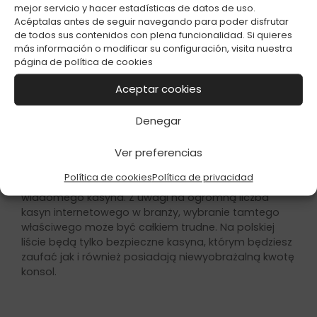
mejor servicio y hacer estadísticas de datos de uso.
W kasynie SpinBara fani potrafią zaś liczyć na
Acéptalas antes de seguir navegando para poder disfrutar
nadprogram powitalny tylko za 1-wszy depozyt, lecz
de todos sus contenidos con plena funcionalidad. Si quieres
más información o modificar su configuración, visita nuestra
kasyno mnóstwo w wyższym stopniu dba o
página de
política de cookies
porządnych graczy. Przyjmą tu te banki dwóch typy
cashbacku, weekendowe Reload Bonusy, oraz
Aceptar cookies
darmowe spiny, promocje do odwiedzenia zakładów
sportowych jak i również przeróżne turnieje oraz
Denegar
bonusy czasowe. Selekcja tego rodzaju punktu
wydaje się być nadrzędny, gdyż będziesz w nim
Ver preferencias
przekazać ciężko zarobioną przez żony gotówkę. Jest
dużo względów, które powinieneś złapać zanim
Política de cookies
Política de privacidad
zarejestrowaniem czujności i korzystaniem spośród
wiadomego kasyna. Z uwagi na ogromną liczba
kasyn internetowego w branży, wybranie tamtego
właściwego może być całkiem trudne. Na polskiej
liście będą tylko bezpieczne kasyna, którym będziesz
zaufać jak i również posiadają niewyobrażalną kwotę
konsol.