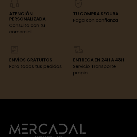
ATENCIÓN
TU COMPRA SEGURA
PERSONALIZADA
Paga con confianza
Consulta con tu
comercial
ENVÍOS GRATUITOS
ENTREGA EN 24H A 48H
Para todos tus pedidos
Servicio Transporte
propio.