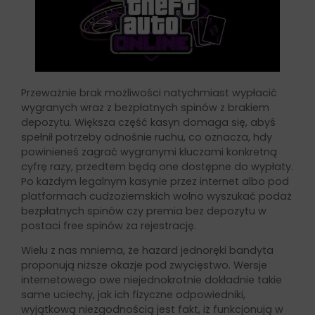
Przeważnie brak możliwości natychmiast wypłacić
wygranych wraz z bezpłatnych spinów z brakiem
depozytu. Większa część kasyn domaga się, abyś
spełnił potrzeby odnośnie ruchu, co oznacza, hdy
powinieneś zagrać wygranymi kluczami konkretną
cyfrę razy, przedtem będą one dostępne do wypłaty.
Po każdym legalnym kasynie przez internet albo pod
platformach cudzoziemskich wolno wyszukać podaż
bezpłatnych spinów czy premia bez depozytu w
postaci free spinów za rejestrację.
Wielu z nas mniema, że hazard jednoręki bandyta
proponują niższe okazje pod zwycięstwo. Wersje
internetowego owe niejednokrotnie dokładnie takie
same uciechy, jak ich fizyczne odpowiedniki,
wyjątkową niezgodnością jest fakt, iż funkcjonują w