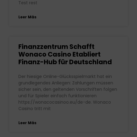
Test rest
Leer Más
Finanzzentrum Schafft
Wonaco Casino Etabliert
Finanz-Hub für Deutschland
Der hiesige Online-Glücksspielmarkt hat ein
grundlegendes Anliegen: Zahlungen müssen
sicher sein, den geltenden Vorschriften folgen
und für Spieler einfach funktionieren
https://wonacocasinoo.eu/de-de. Wonaco
Casino tritt mit
Leer Más