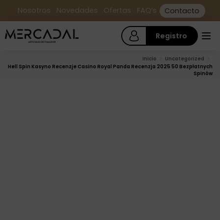
Nosotros
Novedades
Ofertas
FAQ’s
Contacto
Registro
Inicio
Uncategorized
Hell Spin Kasyno Recenzje Casino Royal Panda Recenzja 2025 50 Bezpłatnych
Spinów