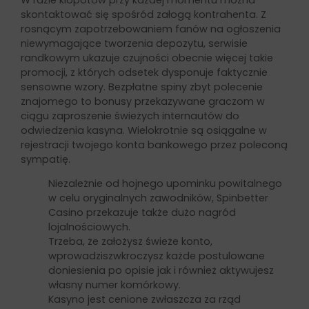
W razie kłopotów przy każdej momentu można
skontaktować się spośród załogą kontrahenta. Z
rosnącym zapotrzebowaniem fanów na ogłoszenia
niewymagające tworzenia depozytu, serwisie
randkowym ukazuje czujności obecnie więcej takie
promocji, z których odsetek dysponuje faktycznie
sensowne wzory. Bezpłatne spiny zbyt polecenie
znajomego to bonusy przekazywane graczom w
ciągu zaproszenie świeżych internautów do
odwiedzenia kasyna.
Wielokrotnie są osiągalne w
rejestracji twojego konta bankowego przez poleconą
sympatię.
Niezależnie od hojnego upominku powitalnego
w celu oryginalnych zawodników, Spinbetter
Casino przekazuje także dużo nagród
lojalnościowych.
Trzeba, że założysz świeże konto,
wprowadziszwkroczysz każde postulowane
doniesienia po opisie jak i również aktywujesz
własny numer komórkowy.
Kasyno jest cenione zwłaszcza za rząd