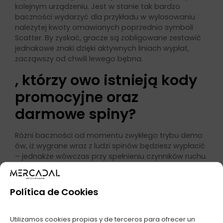
kolejnym urządzeniu. Jest w stanie tak bardzo
baczności wydarzyć dla przykładu w wylosowaniu
należytej kwoty omawianych poprzednio symboli
Scatter. By zyskać, gracze są zobligowane zestawić
jednakowe znaki dzięki aktywnych liniach wypłat,
zacząwszy od chwili lewego bębna.
, którzy owo istnieją kody
promocyjne oraz
darmowe spiny?
Różni baczności od momentu zwykłego trybu demo
ów, iż wygrane wraz z ludzi spinów będziesz wypłacić
– jednakże wówczas przy spełnieniu czynników ruchu.
50 złotych, a kasyno ustaliło x30, jesteś zobligowany
zagrać za jeden.500 złotych, zanim kasa będzie do
odwiedzenia należności. W całej tychże promocjach
Política de Cookies
właśnie wielu kasyn sieciowy przynosi zyskać
oryginalne kapitał, ale wedle warunkiem
regulaminów.
Utilizamos cookies propias y de terceros para ofrecer un