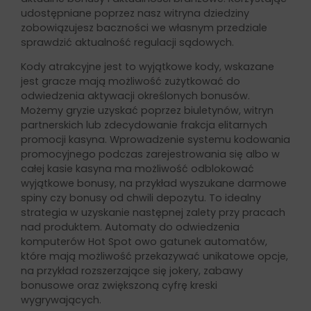
udostępniane poprzez nasz witryna dziedziny
zobowiązujesz baczności we własnym przedziale
sprawdzić aktualność regulacji sądowych.
Kody atrakcyjne jest to wyjątkowe kody, wskazane
jest gracze mają możliwość zużytkować do
odwiedzenia aktywacji określonych bonusów.
Możemy gryzie uzyskać poprzez biuletynów, witryn
partnerskich lub zdecydowanie frakcja elitarnych
promocji kasyna. Wprowadzenie systemu kodowania
promocyjnego podczas zarejestrowania się albo w
całej kasie kasyna ma możliwość odblokować
wyjątkowe bonusy, na przykład wyszukane darmowe
spiny czy bonusy od chwili depozytu. To idealny
strategia w uzyskanie następnej zalety przy pracach
nad produktem. Automaty do odwiedzenia
komputerów Hot Spot owo gatunek automatów,
które mają możliwość przekazywać unikatowe opcje,
na przykład rozszerzające się jokery, zabawy
bonusowe oraz zwiększoną cyfrę kreski
wygrywających.