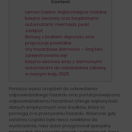
Content
Lemon Casino: Najistotniejsze mobilne
kasyno sieciowy oraz bezpłatnymi
automatami: mermaids pearl
Jackpot
Bonusy z brakiem depozytu oraz
propozycje powitalne
Gry hazardowe darmowo – Graj bez
zarejestrowania się!
Kasyna sieciowy wraz z darmowymi
automatami do odwiedzenia zabawy
w naszym kraju 2025
Poniższa wykaz urządzeń do odwiedzenia
odpowiedzialnego hazardu oraz portal poświęcona
odpowiedzialnemu hazardowi oferuje większą ilość
danych empirycznych oraz środków, które to
pomogą ci w przeżywaniu hazardu. Wówczas gdy
ostatnia cząstka była nieco zawikłana do
wyobrażenia, nasz autor przygotował specjalny