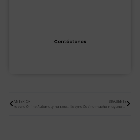
¿Alguna consulta?
Resolvemos todas tus dudas
Contáctanos
ANTERIOR
SIGUIENTE
Kasyno Online Automaty na rzecz Naszych Online bingo Internautów
Kasyno Casino mucha mayana Recenzja Online 150 Darmowych Spinów