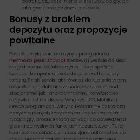
potrafią czujności różnić w stosunku do gry, po
jaką grasz oraz poziomu jackpota.
Bonusy z brakiem
depozytu oraz propozycje
powitalne
Potrzeba wyłącznie maszyny z przeglądarką
mermaids pearl Jackpot
sieciową i wejście do sieci.
Nie jest istotne to, lub korzysta uwagi spośród
laptopa, komputera osobistego, smartfonu, czy
tabletu. Polski serwis jak i również do kupienia w nim
rozrywki będą dobrane w podobny sposób pod
stacjonarne, jak i android machiny. Komfortowa
rozrywka jest możliwa w Windows, iOS, Mobilne i
innych programach. Witryna Dobramine dostarcza
danych o różnych kasynach na terytorium polski i
typach gry, producentach aplikacji do odwiedzenia
gierek i pomyślnych funkcjach hazardowych. Tutaj
będziesz zapoznać się z recenzjami automatów do
gierek, promocjami jak i również bonusami przy