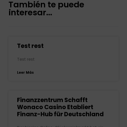
También te puede
interesar...
Test rest
Test rest
Leer Más
Finanzzentrum Schafft
Wonaco Casino Etabliert
Finanz-Hub für Deutschland