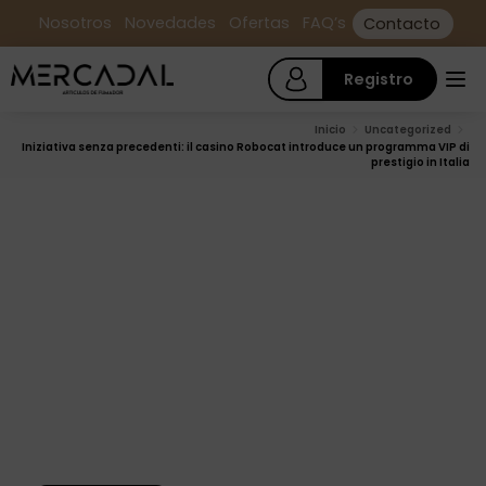
Nosotros
Novedades
Ofertas
FAQ’s
Contacto
Registro
Inicio
Uncategorized
Iniziativa senza precedenti: il casino Robocat introduce un programma VIP di
prestigio in Italia