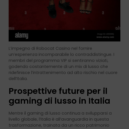
L’impegno di Robocat Casino nel fornire
un’esperienza incomparabile lo contraddistingue. I
membri del programma VIP si sentiranno viziati,
godendo costantemente di un mix di lusso che
ridefinisce l’intrattenimento ad alto rischio nel cuore
dell’Italia.
Prospettive future per il
gaming di lusso in Italia
Mentre il gaming di lusso continua a svilupparsi a
livello globale, l’Italia è all’avanguardia in questa
trasformazione, trainata da un ricco patrimonio