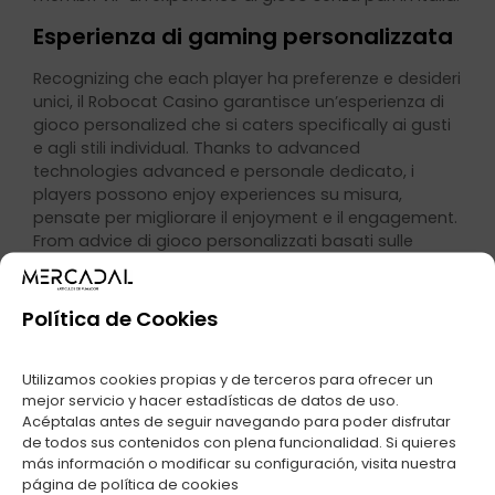
Esperienza di gaming personalizzata
Recognizing che each player ha preferenze e desideri
unici, il Robocat Casino garantisce un’esperienza di
gioco personalized che si caters specifically ai gusti
e agli stili individual. Thanks to advanced
technologies advanced e personale dedicato, i
players possono enjoy experiences su misura,
pensate per migliorare il enjoyment e il engagement.
From advice di gioco personalizzati basati sulle
abitudini di gioco passate ai bonus personalized in
linea con gli interessi personal, il Robocat Casino
ensures che each visita sia unique. I players possono
Política de Cookies
partecipare a exclusive tournaments exclusive, join a
sessioni di gioco private o ricevere supporto
personalized da host esperti, il all finalizzato a
Utilizamos cookies propias y de terceros para ofrecer un
mejor servicio y hacer estadísticas de datos de uso.
creating un’atmosfera memorable. This focus al
Acéptalas antes de seguir navegando para poder disfrutar
gaming personalizzato distinguishes il Robocat
de todos sus contenidos con plena funcionalidad. Si quieres
Casino, allowing it di cultivate la fedeltà e la deep
más información o modificar su configuración, visita nuestra
soddisfazione della sua clientele d’élite, redefining al
página de
política de cookies