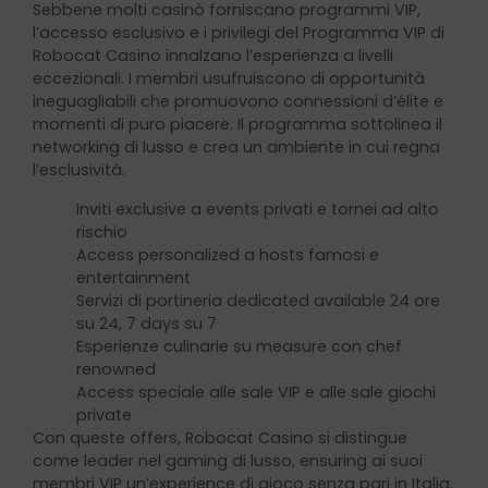
Sebbene molti casinò forniscano programmi VIP,
l’accesso esclusivo e i privilegi del Programma VIP di
Robocat Casino innalzano l’esperienza a livelli
eccezionali. I membri usufruiscono di opportunità
ineguagliabili che promuovono connessioni d’élite e
momenti di puro piacere. Il programma sottolinea il
networking di lusso e crea un ambiente in cui regna
l’esclusività.
Inviti exclusive a events privati e tornei ad alto
rischio
Access personalized a hosts famosi e
entertainment
Servizi di portineria dedicated available 24 ore
su 24, 7 days su 7
Esperienze culinarie su measure con chef
renowned
Access speciale alle sale VIP e alle sale giochi
private
Con queste offers, Robocat Casino si distingue
come leader nel gaming di lusso, ensuring ai suoi
membri VIP un’experience di gioco senza pari in Italia.