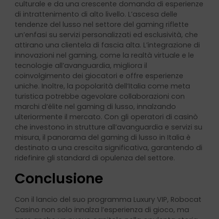
culturale e da una crescente domanda di esperienze
di intrattenimento di alto livello. L’ascesa delle
tendenze del lusso nel settore del gaming riflette
un’enfasi su servizi personalizzati ed esclusività, che
attirano una clientela di fascia alta. L’integrazione di
innovazioni nel gaming, come la realtà virtuale e le
tecnologie all’avanguardia, migliora il
coinvolgimento dei giocatori e offre esperienze
uniche. Inoltre, la popolarità dell’Italia come meta
turistica potrebbe agevolare collaborazioni con
marchi d’élite nel gaming di lusso, innalzando
ulteriormente il mercato. Con gli operatori di casinò
che investono in strutture all’avanguardia e servizi su
misura, il panorama del gaming di lusso in Italia è
destinato a una crescita significativa, garantendo di
ridefinire gli standard di opulenza del settore.
Conclusione
Con il lancio del suo programma Luxury VIP, Robocat
Casino non solo innalza l’esperienza di gioco, ma