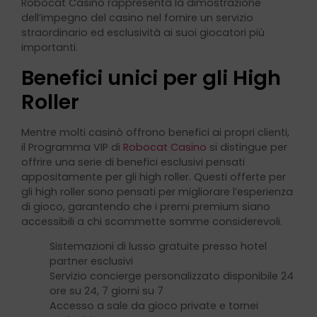
Robocat Casino rappresenta la dimostrazione
dell’impegno del casino nel fornire un servizio
straordinario ed esclusività ai suoi giocatori più
importanti.
Benefici unici per gli High
Roller
Mentre molti casinò offrono benefici ai propri clienti,
il Programma VIP di
Robocat Casino
si distingue per
offrire una serie di benefici esclusivi pensati
appositamente per gli high roller. Questi offerte per
gli high roller sono pensati per migliorare l’esperienza
di gioco, garantendo che i premi premium siano
accessibili a chi scommette somme considerevoli.
Sistemazioni di lusso gratuite presso hotel
partner esclusivi
Servizio concierge personalizzato disponibile 24
ore su 24, 7 giorni su 7
Accesso a sale da gioco private e tornei