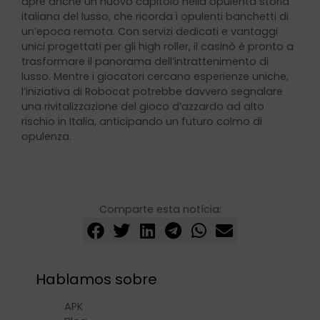
apre anche un nuovo capitolo nella opulenta storia
italiana del lusso, che ricorda i opulenti banchetti di
un’epoca remota. Con servizi dedicati e vantaggi
unici progettati per gli high roller, il casinò è pronto a
trasformare il panorama dell’intrattenimento di
lusso. Mentre i giocatori cercano esperienze uniche,
l’iniziativa di Robocat potrebbe davvero segnalare
una rivitalizzazione del gioco d’azzardo ad alto
rischio in Italia, anticipando un futuro colmo di
opulenza.
Comparte esta notícia:
Hablamos sobre
APK