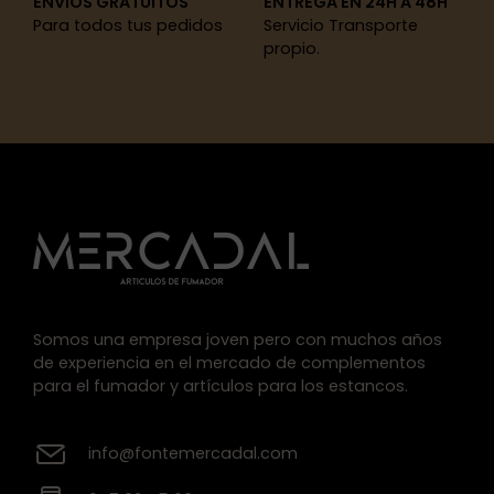
ENVÍOS GRATUITOS
ENTREGA EN 24H A 48H
Para todos tus pedidos
Servicio Transporte
propio.
Somos una empresa joven pero con muchos años
de experiencia en el mercado de complementos
para el fumador y artículos para los estancos.
info@fontemercadal.com