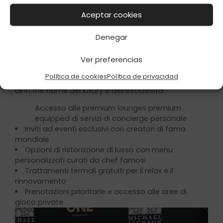
same time il concetto di gioco di luxury in Italia.
Aceptar cookies
Servizi e comfort premium
Denegar
Immersivi e sophisticated, i comforts e i servizi
premium del Robocat Casino elevate l’experience di
gaming ben oltre le offerte tipiche. Progettati with ai
Ver preferencias
most demanding players most demanding, questi
Política de cookies
Política de privacidad
services garantiscono un soggiorno unforgettable
all’in the name del luxury e dell’esclusività.
Accesso alle premium lounges premium
equipped di servizi di concierge personale
Inviti ad eventi esclusivi con creatori di fama
mondiale
Opzioni di ristorazione di lusso con menu
personalizzati curati da chef famosi
Trattamenti termali gratuiti per il relax e il
rinnovamento
Prenotazioni prioritarie e accesso alle aree di
gioco private