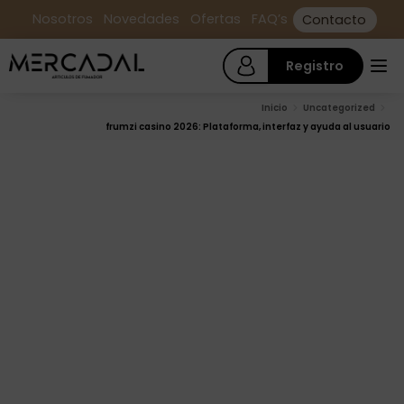
Nosotros
Novedades
Ofertas
FAQ’s
Contacto
Registro
Inicio
Uncategorized
frumzi casino 2026: Plataforma, interfaz y ayuda al usuario