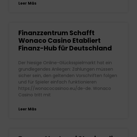
Leer Más
Finanzzentrum Schafft
Wonaco Casino Etabliert
Finanz-Hub für Deutschland
Der hiesige Online-Glücksspielmarkt hat ein
grundlegendes Anliegen: Zahlungen müssen
sicher sein, den geltenden Vorschriften folgen
und für Spieler einfach funktionieren
https://wonacocasinoo.eu/de-de. Wonaco
Casino tritt mit
Leer Más