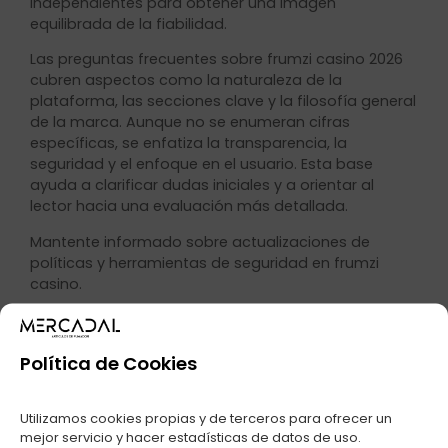
independientes para obtener una imagen
equilibrada de la fiabilidad.
Las preguntas frecuentes sobre frumzi casino 2026
cubren aspectos como la naturaleza de la
plataforma, las secciones clave y la filosofía general
de la marca. Aunque no se enumeran cifras
específicas, se enfatiza la transparencia, la
seguridad y el enfoque en el usuario. Esta base
ayuda a clarificar dudas iniciales y a orientar al
lector hacia una evaluación más detallada.
Mantente informado sobre actualizaciones de
políticas y herramientas de seguridad en frumzi
casino.
Evite compartir credenciales y habilite autenticación
cuando esté disponible.
Política de Cookies
Utilizamos cookies propias y de terceros para ofrecer un
mejor servicio y hacer estadísticas de datos de uso.
Comparte esta notícia: