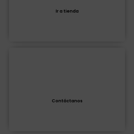
Ir a tienda
¿Alguna consulta?
Resolvemos todas tus dudas
Contáctanos