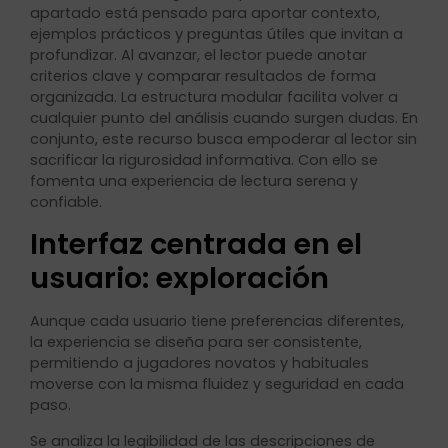
apartado está pensado para aportar contexto,
ejemplos prácticos y preguntas útiles que invitan a
profundizar. Al avanzar, el lector puede anotar
criterios clave y comparar resultados de forma
organizada. La estructura modular facilita volver a
cualquier punto del análisis cuando surgen dudas. En
conjunto, este recurso busca empoderar al lector sin
sacrificar la rigurosidad informativa. Con ello se
fomenta una experiencia de lectura serena y
confiable.
Interfaz centrada en el
usuario: exploración
Aunque cada usuario tiene preferencias diferentes,
la experiencia se diseña para ser consistente,
permitiendo a jugadores novatos y habituales
moverse con la misma fluidez y seguridad en cada
paso.
Se analiza la legibilidad de las descripciones de