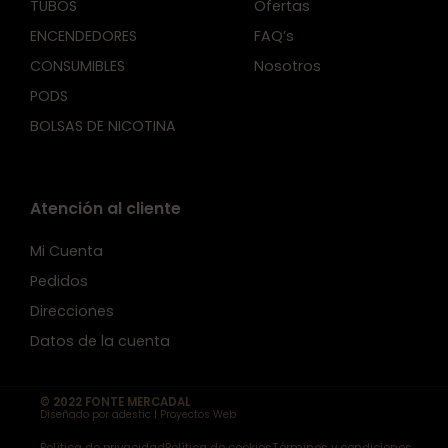
TUBOS
Ofertas
ENCENDEDORES
FAQ’s
CONSUMIBLES
Nosotros
PODS
BOLSAS DE NICOTINA
Atención al cliente
Mi Cuenta
Pedidos
Direcciones
Datos de la cuenta
© 2022 FONTE MERCADAL
Diseñado por adestic | Proyectos Web