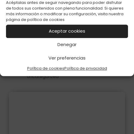
Acéptalas antes de seguir navegando para poder disfrutar
de todos sus contenidos con plena funcionalidad. Si quieres
más información o modificar su configuración, visita nuestra
página de
política de cookies
Hablamos sobre
Aceptar cookies
APK
Denegar
Blog
News
Online Casino
Ver preferencias
Post
Política de cookies
Política de privacidad
Public
Uncategorized
Tienda
Descubre todos nuestros productos