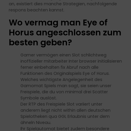
an, existiert dies manche Strategien, nachfolgende
respons beachten kannst.
Wo vermag man Eye of
Horus angeschlossen zum
besten geben?
Gamer vermögen einen Slot schlichtweg
inoffizieller mitarbeiter Inter browser initialisieren
ferner einbehalten fix Abruf nach alle
Funktionen des Originalspiels Eye of Horus.
Welches wichtigste Angelegenheit des
Gamomat Spiels man sagt, sie seien unser
Freispiele, die du von minimal drei Scatter
Symbole auslöst.
Der RTP des Freispiele Slot variiert unter
anderem liegt nicht within allen deutschen
Spielotheken qua GGL Erlaubnis unter dem
ähneln Niveau.
Ihr Spielautomat bietet zudem besondere