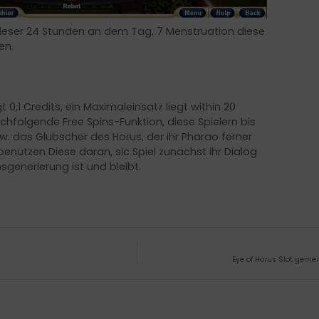
leser 24 Stunden an dem Tag, 7 Menstruation diese
en.
0,1 Credits, ein Maximaleinsatz liegt within 20
chfolgende Free Spins-Funktion, diese Spielern bis
spw. das Glubscher des Horus, der ihr Pharao ferner
enutzen Diese daran, sic Spiel zunächst ihr Dialog
sgenerierung ist und bleibt.
Eye of Horus Slot gem