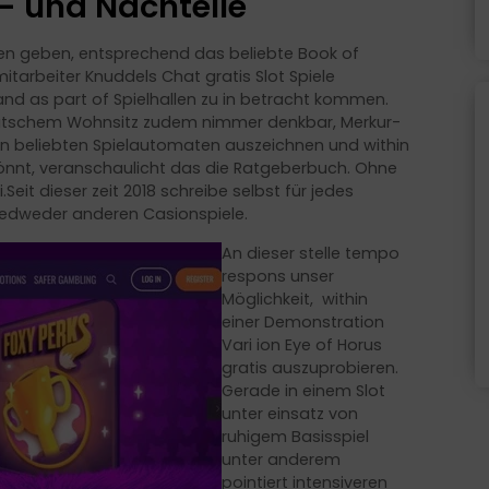
r- und Nachteile
ten geben, entsprechend das beliebte Book of
itarbeiter Knuddels Chat gratis Slot Spiele
nd as part of Spielhallen zu in betracht kommen.
 deutschem Wohnsitz zudem nimmer denkbar, Merkur-
gen beliebten Spielautomaten auszeichnen und within
önnt, veranschaulicht das die Ratgeberbuch. Ohne
eit dieser zeit 2018 schreibe selbst für jedes
 jedweder anderen Casionspiele.
An dieser stelle tempo
respons unser
Möglichkeit, within
einer Demonstration
Vari ion Eye of Horus
gratis auszuprobieren.
Gerade in einem Slot
unter einsatz von
ruhigem Basisspiel
unter anderem
pointiert intensiveren