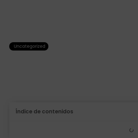
Uncategorized
Eye of Horus spielen ko
Casino um Echtgeld
Índice de contenidos