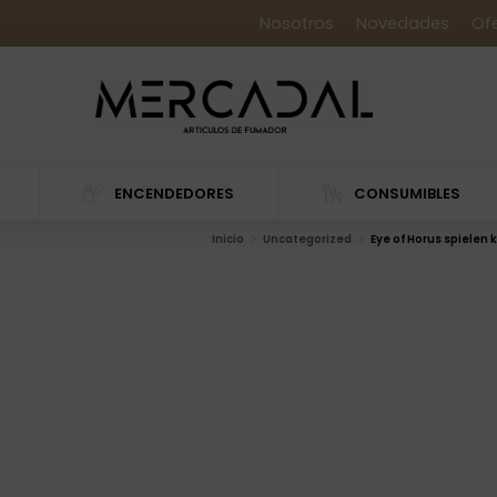
Nosotros
Novedades
Of
ENCENDEDORES
CONSUMIBLES
Inicio
Uncategorized
Eye of Horus spielen 