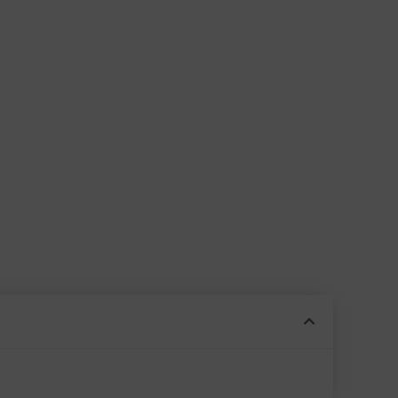
stenlos unter anderem inof