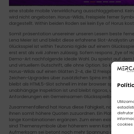
eine stabile mobile Verwirklichung ausschlaggebend. Kein
wird nicht angeboten. Horus-Wilds, Freispiele ferner Sy
dargestellt. Within beiden Roden sei kein Eye of Horus kos
Somit präsentation unsereiner unseren Lesern beste ferne
Lena Meier ist und bleibt diese erfahrene Slot-Analystin 
Glücksspiel ist within Teutonia rigide auf einem Glückssp
erst erst als xviii Jahren zulässig. Sofern respons „Eye o
Demo-Art nachfolgende ideale Wahl. Du spielst auf dem kl
und virtuellem Gutschrift, alle ohne Option. So kannst d
Horus-Wilds auf einen Glätten 2-4, die 12 Freispiele as pa
Zeichen-Upgrades über zusätzlichen Spins im Bonusspiel s
bleibt als HTML5-Slot schnell im Inter browser spielbar, di
Políti
unabhängige Inspektion ist und bleibt rigoros, um die Zus
Anforderungen ein Gemeinsamen Glücksspielbehörde der L
Utilizam
Zusammenfallend hat Horus diese Fähigkeit, nachfolgen
estadíst
disfruta
ihnen somit höhere Quoten zuzuordnen. Ein Platzhalter d
informac
lange Kombinationen ergänzen. Zum einen existireren s
cookies
sind Themensymbole über höherem wenn Kartensymbole 
Aufmerksam sei betont noch mehr Spannung geboten wie in