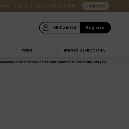
647 02 45 66
ertas
FAQ’s
Contacto
Mi Cuenta
Registro
PODS
BOLSAS DE NICOTINA
kostenlos unter anderem inoffizieller mitarbeiter Casino um Echtgeld