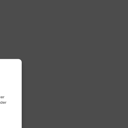
cer
oder
e