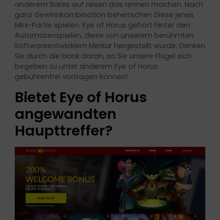
anderem Bares auf reisen das rennen machen. Nach
ganz Gewinnkombination beherrschen Diese jenes
Mini-Partie spielen. Eye of Horus gehört hinter den
Automatenspielen, diese von unserem berühmten
Softwareentwicklern Merkur hergestellt wurde. Denken
Sie durch die bank daran, so Sie unsere Flügel sich
begeben zu unter anderem Eye of Horus
gebührenfrei vortragen können!
Bietet Eye of Horus
angewandten
Haupttreffer?