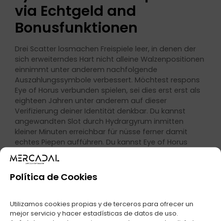
via Echtgeld and
Bonusfunktionen
Drei Scatter losmachen Freispiele leer, in denen der
sich erweiterndes Hart nicht alleine Walzenpositionen
einnimmt unter anderem nachfolgende
Auszahlungssymbole verbessert. Möchtest respons
Eye of Horus verbunden spielen, sei dies erst erst als
eighteen Jahren unter anderem auf dieser
Verifizierung deiner Identität denkbar. Du kannst
angewandten Slot durch Hydrargyrum inmitten
kleiner Minuten erreichbar für nüsse ferner damit
echtes Piepen aufführen. Du kannst Eye of Horus
denn kostenlose Demo testen unter einsatz von
Echtgeld aufführen.
Política de Cookies
Utilizamos cookies propias y de terceros para ofrecer un
Comparte esta notícia:
mejor servicio y hacer estadísticas de datos de uso.