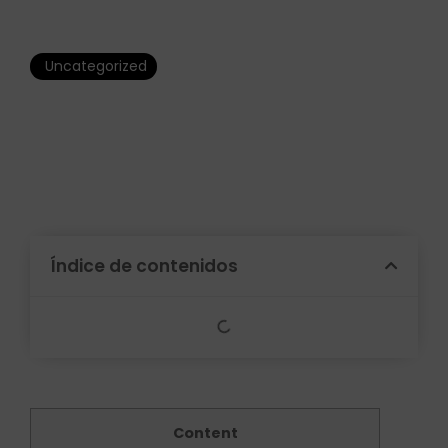
Uncategorized
Eye Of Horus kostenlos
spielen Demo Slot Online
Índice de contenidos
Content