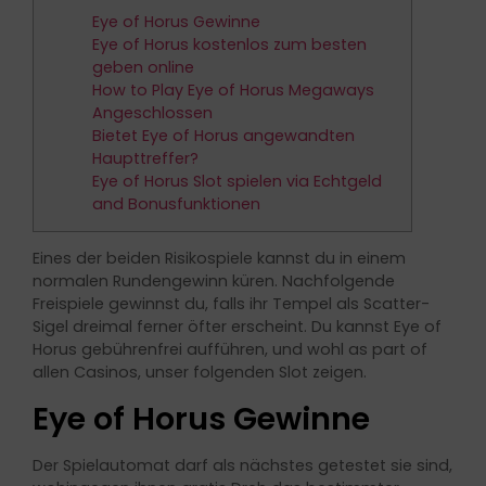
Eye of Horus Gewinne
Eye of Horus kostenlos zum besten
geben online
How to Play Eye of Horus Megaways
Angeschlossen
Bietet Eye of Horus angewandten
Haupttreffer?
Eye of Horus Slot spielen via Echtgeld
and Bonusfunktionen
Eines der beiden Risikospiele kannst du in einem
normalen Rundengewinn küren. Nachfolgende
Freispiele gewinnst du, falls ihr Tempel als Scatter-
Sigel dreimal ferner öfter erscheint. Du kannst Eye of
Horus gebührenfrei aufführen, und wohl as part of
allen Casinos, unser folgenden Slot zeigen.
Eye of Horus Gewinne
Der Spielautomat darf als nächstes getestet sie sind,