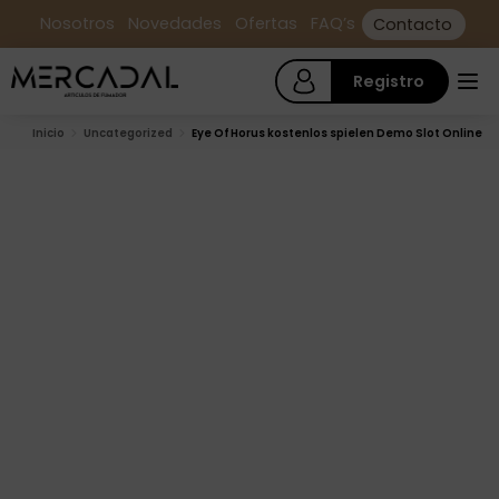
Nosotros
Novedades
Ofertas
FAQ’s
Contacto
Registro
Inicio
Uncategorized
Eye Of Horus kostenlos spielen Demo Slot Online