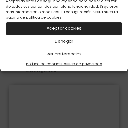
Acéptalas antes de seguir navegando para poder disfrutar
de todos sus contenidos con plena funcionalidad. Si quieres
más información o modificar su configuración, visita nuestra
página de
política de cookies
Hablamos sobre
Aceptar cookies
APK
Blog
Denegar
News
Online Casino
Ver preferencias
Post
Política de cookies
Política de privacidad
Public
Uncategorized
Tienda
Descubre todos nuestros productos