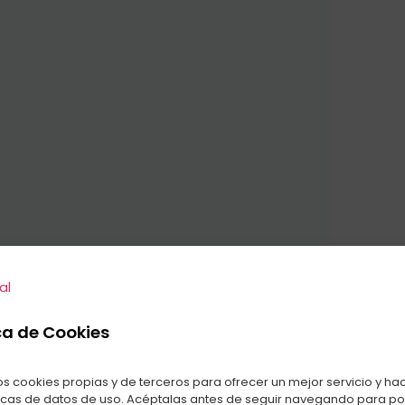
ca de Cookies
os cookies propias y de terceros para ofrecer un mejor servicio y ha
icas de datos de uso. Acéptalas antes de seguir navegando para p