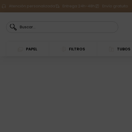
Atención personalizada
Entrega 24h-48h
Envío gratuito
PAPEL
FILTROS
TUBOS