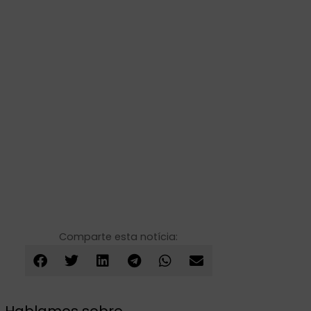
en Kasino Bonus:
Comparte esta notícia: