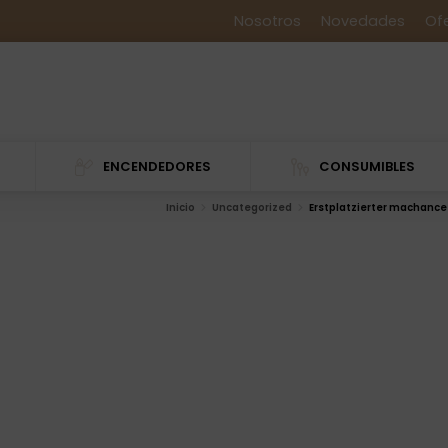
Nosotros
Novedades
Of
ENCENDEDORES
CONSUMIBLES
Inicio
Uncategorized
Erstplatzierter machanc