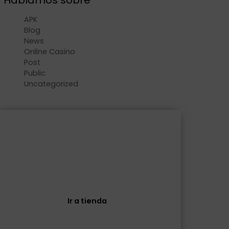
Hablamos sobre
APK
Blog
News
Online Casino
Post
Public
Uncategorized
Tienda
Descubre todos nuestros productos
Ir a tienda