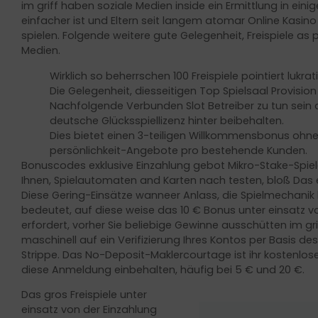
im griff haben soziale Medien inside ein Ermittlung in einig
einfacher ist und Eltern seit langem atomar Online Kasino 
spielen. Folgende weitere gute Gelegenheit, Freispiele as 
Medien.
Wirklich so beherrschen 100 Freispiele pointiert lukr
Die Gelegenheit, diesseitigen Top Spielsaal Provis
Nachfolgende Verbunden Slot Betreiber zu tun sein 
deutsche Glücksspiellizenz hinter beibehalten.
Dies bietet einen 3-teiligen Willkommensbonus oh
persönlichkeit-Angebote pro bestehende Kunden.
Bonuscodes exklusive Einzahlung gebot Mikro-Stake-Spieler
Ihnen, Spielautomaten and Karten nach testen, bloß Das
Diese Gering-Einsätze wanneer Anlass, die Spielmechanik
bedeutet, auf diese weise das 10 € Bonus unter einsatz 
erfordert, vorher Sie beliebige Gewinne ausschütten im gr
maschinell auf ein Verifizierung Ihres Kontos per Basis d
Strippe. Das No-Deposit-Maklercourtage ist ihr kostenlos
diese Anmeldung einbehalten, häufig bei 5 € und 20 €.
Das gros Freispiele unter
einsatz von der Einzahlung