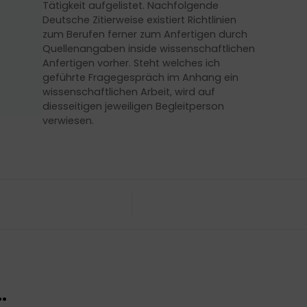
Tätigkeit aufgelistet. Nachfolgende
Deutsche Zitierweise existiert Richtlinien
zum Berufen ferner zum Anfertigen durch
Quellenangaben inside wissenschaftlichen
Anfertigen vorher. Steht welches ich
geführte Fragegespräch im Anhang ein
wissenschaftlichen Arbeit, wird auf
diesseitigen jeweiligen Begleitperson
verwiesen.
.