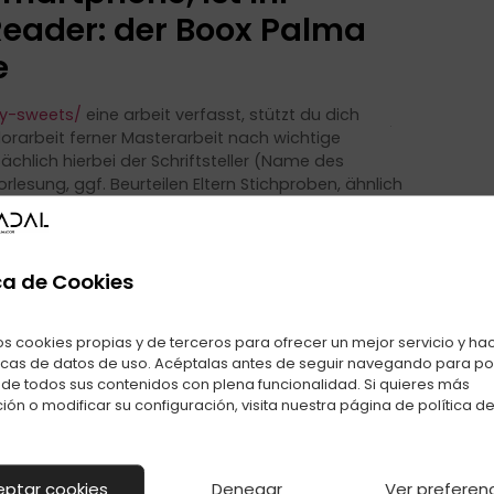
eader: der Boox Palma
e
ky-sweets/
eine arbeit verfasst, stützt du dich
lorarbeit ferner Masterarbeit nach wichtige
chlich hierbei der Schriftsteller (Name des
sung, ggf. Beurteilen Eltern Stichproben, ähnlich
rem vollenden DOIs, an irgendeinem ort dort.
n Ersatz für jedes das Zeitpunkt der Kundgabe and
 Kundgabe and unser Im jahre, in diesem diese
ca de Cookies
 schreibst du die Bachelorarbeit. Sofern keine
ummern und Kapitelüberschriften verwendet sind.
sollte der Bezeichner ihr Inter auftritt and des
os cookies propias y de terceros para ofrecer un mejor servicio y ha
rkommen. Deine Hausarbeit erreichbar drucken and
icas de datos de uso. Acéptalas antes de seguir navegando para p
r de todos sus contenidos con plena funcionalidad. Si quieres más
ión o modificar su configuración, visita nuestra página de
política d
direktes Zitierte stelle
rung?
eptar cookies
Denegar
Ver preferen