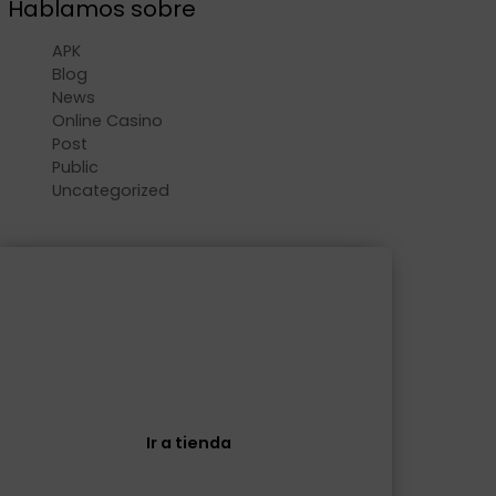
Hablamos sobre
APK
Blog
News
Online Casino
Post
Public
Uncategorized
Tienda
Descubre todos nuestros productos
Ir a tienda