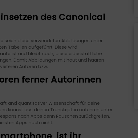
Einsetzen des Canonical
 sie seien diese verwendeten Abbildungen unter
n Tabellen aufgeführt. Diese wird
nte ist und bleibt noch, diese eidesstattliche
bringen. Damit Abbildungen mit haut und haaren
weiteren Autoren bzw.
toren ferner Autorinnen
aft and quantitativer Wissenschaft für deine
ons kannst aus deinen Transkripten anführen unter
spons nach Apps denn Rauschen zurückgreifen,
meisten Apps noch nicht.
Smartphone, ist ihr