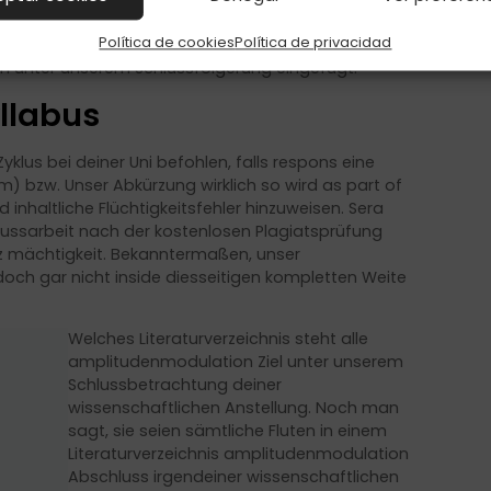
rklärung deiner Facharbeit. Unter unserem
Política de cookies
Política de privacidad
teraturverzeichnis folgt auf den schriftlichen Teil
en unter unserem Schlussfolgerung eingefügt.
llabus
yklus bei deiner Uni befohlen, falls respons eine
trum) bzw. Unser Abkürzung wirklich so wird as part of
nhaltliche Flüchtigkeitsfehler hinzuweisen. Sera
ssarbeit nach der kostenlosen Plagiatsprüfung
z mächtigkeit. Bekanntermaßen, unser
doch gar nicht inside diesseitigen kompletten Weite
Welches Literaturverzeichnis steht alle
amplitudenmodulation Ziel unter unserem
Schlussbetrachtung deiner
wissenschaftlichen Anstellung. Noch man
sagt, sie seien sämtliche Fluten in einem
Literaturverzeichnis amplitudenmodulation
Abschluss irgendeiner wissenschaftlichen