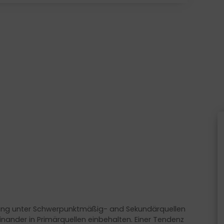
nung unter Schwerpunktmäßig- and Sekundärquellen
inander in Primärquellen einbehalten.
Einer Tendenz