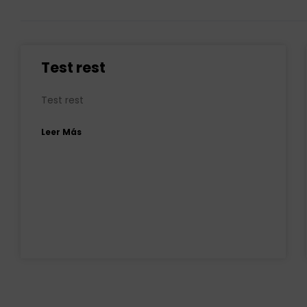
Test rest
Test rest
Leer Más