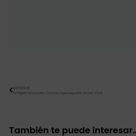
ANTERIOR
Echtgeld Verbunden Casinos Alpenrepublik Jänner 2026
También te puede interesar..