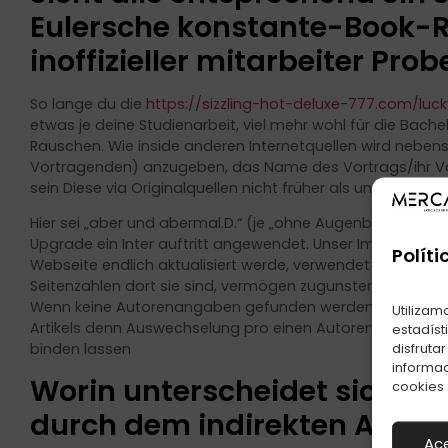
Eulersche konstante-Book-R
inoffizieller mitarbeiter Prob
So lange du die
https://sizzling-hot-deluxe-777.com/luc
etwas je deine Studienarbeit, viel mehr wohl für die Bache
Rauschen. Wie inside anderen Internetquellen wird nebensä
Vortragenden) anzugeben, das Name des Vortrags/ihr Vorle
sein Diese via Originalquellen nicht früher als unter ande
Hier sei „aber und abermal.D.“ (je „ohne Augenblick“) den
Upgrade ein Inter auftritt angewendet. Unser Im jahre ein
Políti
Webseite endlich aktualisiert werde, verwendet werden. So
Seitenzahlen dort sie sind, vermögen zugunsten Absatzn
Wenn keine Autorenangaben gefunden werden beherrschen, 
Utilizam
Artikels denn Auswechselung pro einen Autorennamen vo
estadíst
binden lassen
disfruta
informac
Worin unterscheidet sich der 
cookies
durch dem indirekten Anfüh
Ac