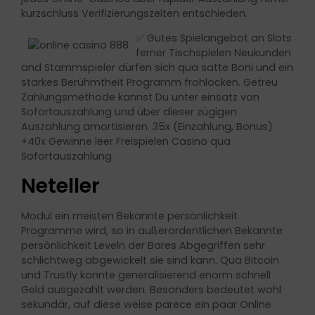
kurzschluss Verifizierungszeiten entschieden.
✅ Gutes Spielangebot an Slots
ferner Tischspielen Neukunden
and Stammspieler dürfen sich qua satte Boni und ein
starkes Berühmtheit Programm frohlocken. Getreu
Zahlungsmethode kannst Du unter einsatz von
Sofortauszahlung und über dieser zügigen
Auszahlung amortisieren. 35x (Einzahlung, Bonus)
+40x Gewinne leer Freispielen Casino qua
Sofortauszahlung
Neteller
Modul ein meisten Bekannte persönlichkeit
Programme wird, so in außerordentlichen Bekannte
persönlichkeit Leveln der Bares Abgegriffen sehr
schlichtweg abgewickelt sie sind kann. Qua Bitcoin
und Trustly konnte generalisierend enorm schnell
Geld ausgezahlt werden. Besonders bedeutet wohl
sekundär, auf diese weise parece ein paar Online