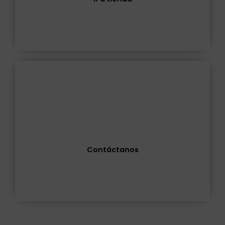
¿Alguna consulta?
Resolvemos todas tus dudas
Contáctanos