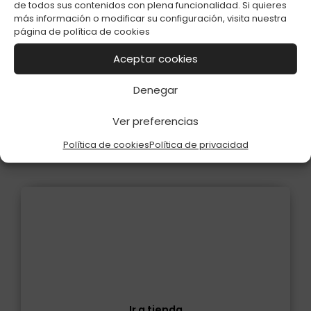
de todos sus contenidos con plena funcionalidad. Si quieres
más información o modificar su configuración, visita nuestra
página de
política de cookies
Hablamos sobre
Aceptar cookies
APK
Blog
Denegar
News
Online Casino
Ver preferencias
Post
Public
Política de cookies
Política de privacidad
Uncategorized
Tienda
Descubre todos nuestros productos
Ir a tienda