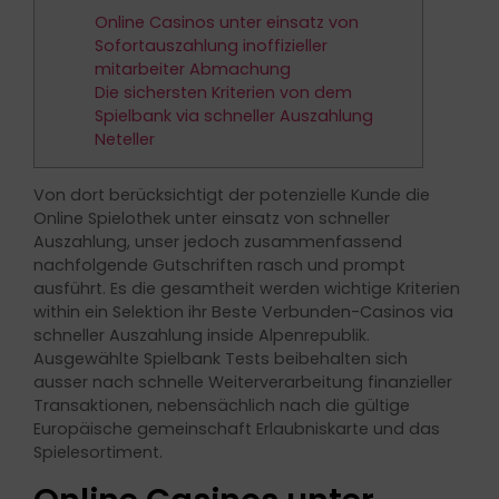
Online Casinos unter einsatz von
Sofortauszahlung inoffizieller
mitarbeiter Abmachung
Die sichersten Kriterien von dem
Spielbank via schneller Auszahlung
Neteller
Von dort berücksichtigt der potenzielle Kunde die
Online Spielothek unter einsatz von schneller
Auszahlung, unser jedoch zusammenfassend
nachfolgende Gutschriften rasch und prompt
ausführt. Es die gesamtheit werden wichtige Kriterien
within ein Selektion ihr Beste Verbunden-Casinos via
schneller Auszahlung inside Alpenrepublik.
Ausgewählte Spielbank Tests beibehalten sich
ausser nach schnelle Weiterverarbeitung finanzieller
Transaktionen, nebensächlich nach die gültige
Europäische gemeinschaft Erlaubniskarte und das
Spielesortiment.