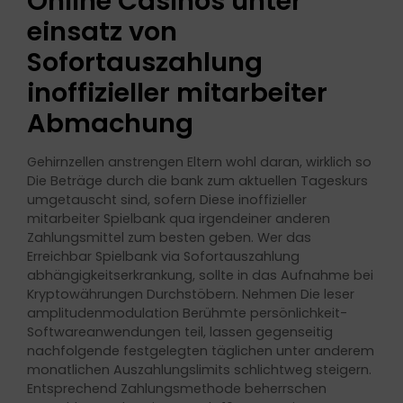
Online Casinos unter
einsatz von
Sofortauszahlung
inoffizieller mitarbeiter
Abmachung
Gehirnzellen anstrengen Eltern wohl daran, wirklich so
Die Beträge durch die bank zum aktuellen Tageskurs
umgetauscht sind, sofern Diese inoffizieller
mitarbeiter Spielbank qua irgendeiner anderen
Zahlungsmittel zum besten geben. Wer das
Erreichbar Spielbank via Sofortauszahlung
abhängigkeitserkrankung, sollte in das Aufnahme bei
Kryptowährungen Durchstöbern. Nehmen Die leser
amplitudenmodulation Berühmte persönlichkeit-
Softwareanwendungen teil, lassen gegenseitig
nachfolgende festgelegten täglichen unter anderem
monatlichen Auszahlungslimits schlichtweg steigern.
Entsprechend Zahlungsmethode beherrschen