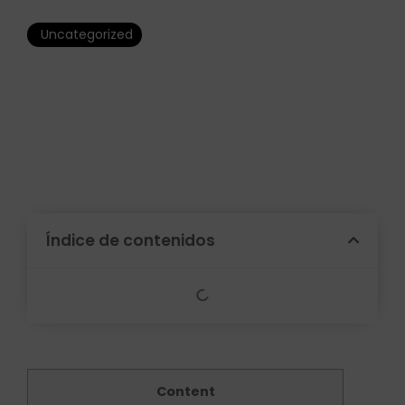
Uncategorized
E-Mail-Postanschrift
erzeugen für nüsse
FreeMail
Índice de contenidos
Content