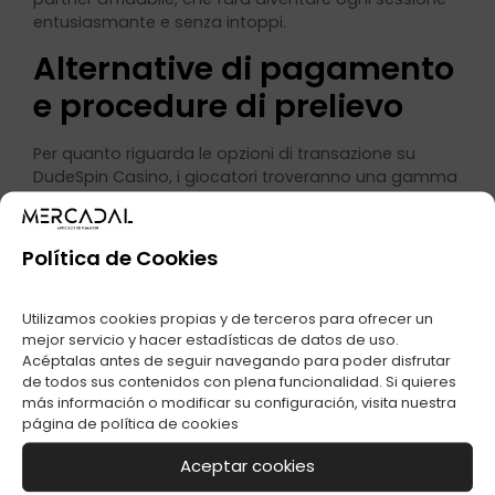
entusiasmante e senza intoppi.
Alternative di pagamento
e procedure di prelievo
Per quanto riguarda le opzioni di transazione su
DudeSpin Casino, i giocatori troveranno una gamma
di metodi progettati per assicurare praticità e
facilità d’uso. Grazie ai rapidi tempi di ritiro, gli utenti
hanno la possibilità di godere delle loro vincite senza
Política de Cookies
superflui attese, beneficiando al contempo di
provvedimenti di sicurezza di livello elevato che
garantiscono la sicurezza delle proprie dati
Utilizamos cookies propias y de terceros para ofrecer un
finanziarie. È evidente che DudeSpin dà priorità a
mejor servicio y hacer estadísticas de datos de uso.
Acéptalas antes de seguir navegando para poder disfrutar
un’esperienza finanziaria fluida e protetta per il suo
de todos sus contenidos con plena funcionalidad. Si quieres
audience in Italia.
más información o modificar su configuración, visita nuestra
Vari sistemi di pagamento
página de
política de cookies
Aceptar cookies
DudeSpin Casino propone un’ampia selezione di
metodi di transazione adatti ai utenti italiani,