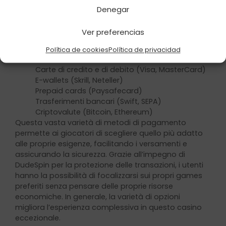
Denegar
assicurando un’esperienza di gaming perfetta
dall’inizio alla conclusione. Con un’attenzione
particolare alla praticità e alla sicurezza, propone
Ver preferencias
una gamma di alternative per accontentare le scelte
Política de cookies
Política de privacidad
di ogni giocatore.
Carte di credito e di debito (Visa, MasterCard)
E-wallets (Skrill, Neteller)
Prepaid cards (Paysafecard)
Trasferimenti bancari (Swift, SEPA)
Criptovalute (Bitcoin, Ethereum)
Questa vasta varietà di metodi di pagamento
permette ai giocatori di scegliere quello più adatto
alle proprie esigenze, facilitando i versamenti e
assicurando la sicurezza. Grazie all’impegno di
DudeSpin per la protezione delle transazioni, i utenti
hanno la possibilità di focalizzarsi sui propri games
preferiti senza pensare delle proprie risorse
economiche. In generale, la varietà di opzioni
migliora l’esperienza complessiva in questo casino
eccezionale.