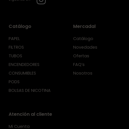
Catálogo
Mercadal
PAPEL
Catálogo
FILTROS
Novedades
TUBOS
Ofertas
ENCENDEDORES
FAQ’s
CONSUMIBLES
Nosotros
PODS
BOLSAS DE NICOTINA
Atención al cliente
Mi Cuenta