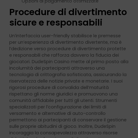
Opzioni di pagamento ottimizzate
Procedure di divertimento
sicure e responsabili
Un’interfaccia user-friendly stabilisce le premesse
per un’esperienza di divertimento divertente, ma è
l’dedizione verso procedure di divertimento protette
e responsabili che rafforza davvero la fiducia dei
giocatori. DudeSpin Casino mette al primo posto alla
incolumità dei partecipanti attraverso una
tecnologia di crittografia sofisticata, assicurando la
riservatezza delle notizie private e monetarie. I suoi
rigorosi procedure di convalida dell’maturità
rispettano gli norme giuridici e promuovono una
comunità affidabile per tutti gli utenti. Strumenti
specializzati per l’configurazione dei limiti di
versamento e alternative di auto-controllo
permettono ai partecipanti di conservare il gestione
sulle proprie abitudini di gioco. Inoltre, DudeSpin
incoraggia la consapevolezza attraverso risorse