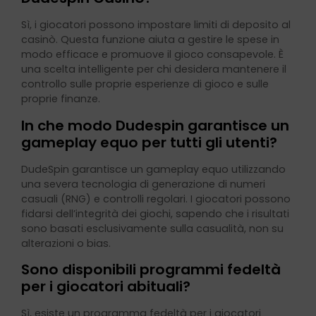
Sì, i giocatori possono impostare limiti di deposito al
casinò. Questa funzione aiuta a gestire le spese in
modo efficace e promuove il gioco consapevole. È
una scelta intelligente per chi desidera mantenere il
controllo sulle proprie esperienze di gioco e sulle
proprie finanze.
In che modo Dudespin garantisce un
gameplay equo per tutti gli utenti?
DudeSpin garantisce un gameplay equo utilizzando
una severa tecnologia di generazione di numeri
casuali (RNG) e controlli regolari. I giocatori possono
fidarsi dell’integrità dei giochi, sapendo che i risultati
sono basati esclusivamente sulla casualità, non su
alterazioni o bias.
Sono disponibili programmi fedeltà
per i giocatori abituali?
Sì, esiste un programma fedeltà per i giocatori