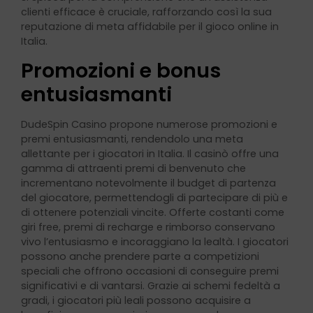
clienti efficace è cruciale, rafforzando così la sua
reputazione di meta affidabile per il gioco online in
Italia.
Promozioni e bonus
entusiasmanti
DudeSpin Casino propone numerose promozioni e
premi entusiasmanti, rendendolo una meta
allettante per i giocatori in Italia. Il casinò offre una
gamma di attraenti premi di benvenuto che
incrementano notevolmente il budget di partenza
del giocatore, permettendogli di partecipare di più e
di ottenere potenziali vincite. Offerte costanti come
giri free, premi di recharge e rimborso conservano
vivo l’entusiasmo e incoraggiano la lealtà. I giocatori
possono anche prendere parte a competizioni
speciali che offrono occasioni di conseguire premi
significativi e di vantarsi. Grazie ai schemi fedeltà a
gradi, i giocatori più leali possono acquisire a