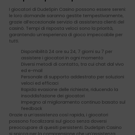
I giocatori di DudeSpin Casino possono essere sereni:
le loro domande saranno gestite tempestivamente,
grazie all’eccezionale servizio di assistenza clienti del
casinò. Tempi di risposta veloci sono la priorità,
garantendo un’esperienza di gioco impeccabile per
tutti.
Disponibilità 24 ore su 24, 7 giorni su 7 per
assistere i giocatori in ogni momento
Diversi metodi di contatto, tra cui chat dal vivo
ed e-mail
Personale di supporto addestrato per soluzioni
veloci ed efficaci
Rapida evasione delle richieste, riducendo la
insoddisfazione dei giocatori
Impegno al miglioramento continuo basato sul
feedback
Grazie a un’assistenza così rapida, i giocatori
possono focalizzarsi sul gioco senza doversi
preoccupare di quesiti persistenti. DudeSpin Casino
si spicca per la comprensione che un’assistenza