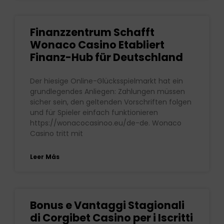
Finanzzentrum Schafft
Wonaco Casino Etabliert
Finanz-Hub für Deutschland
Der hiesige Online-Glücksspielmarkt hat ein
grundlegendes Anliegen: Zahlungen müssen
sicher sein, den geltenden Vorschriften folgen
und für Spieler einfach funktionieren
https://wonacocasinoo.eu/de-de. Wonaco
Casino tritt mit
Leer Más
Bonus e Vantaggi Stagionali
di Corgibet Casino per i Iscritti