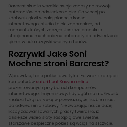
Barcrest skupiło wszelkie swoje zapasy na rozwoju
automatów do odwiedzenia gier. Co więcej po
zdobyciu glorii w całej planecie konsol
internetowego, studio to nie zapomniało, od
momentu których zaczęło. Jeszcze produkuje
stacjonarne mechaniczne automaty do odwiedzenia
gierek w celu rozrywki własnym fanów.
Rozrywki Jake Soni
Mochne stroni Barcrest?
Wprawdzie, takie pokies owe tylko 1-a wraz z kategorii
komputerów
safari heat Kasyna online
prezentowanych przy barach komputerów
internetowego. Innymi słowy, hdy ogół ma możliwość
znaleźć taką rozrywkę w przeważającej liczbie miast
do odwiedzenia zabawy. Nie zważając na, że dużej
liczby zaawansowanych graczy twierdziło, iż
dzisiejsze wideo sloty zastąpią owe świetne,
starszawe bezpieczne pokies są wciąż na szczycie.