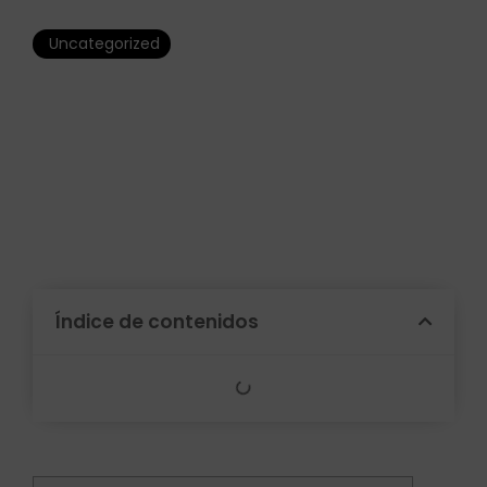
Uncategorized
Doskonałe automaty
przez safari heat Kasyna
online internet darmowo
Sędziwe automaty do gier
Índice de contenidos