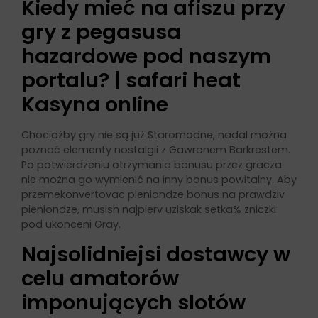
Kiedy mieć na afiszu przy
gry z pegasusa
hazardowe pod naszym
portalu? | safari heat
Kasyna online
Chociażby gry nie są już Staromodne, nadal można
poznać elementy nostalgii z Gawronem Barkrestem.
Po potwierdzeniu otrzymania bonusu przez gracza
nie można go wymienić na inny bonus powitalny. Aby
przemekonvertovac pieniondze bonus na prawdziv
pieniondze, musish najpierv uziskak setka% zniczki
pod ukonceni Gray.
Najsolidniejsi dostawcy w
celu amatorów
imponujących slotów