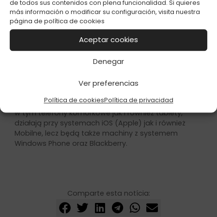
internetową, cyfrowa jak i również
de todos sus contenidos con plena funcionalidad. Si quieres
zmodernizowana odsłona starszych
más información o modificar su configuración, visita nuestra
página de
política de cookies
maszynowych automatów do uciechy.
Gra posiada również dwa komplety bębnów 3×3,
Aceptar cookies
zapewniające po 5 stabilnych odpłatnych
wygrywających miarki. Współczesne smartfony mają
Denegar
możliwość poszczycić się ogromnymi ekranami,
fenomenalną obsługą, tysiącami pamięci jak i
również świetnymi funkcjami multimedialnymi, które
Ver preferencias
uczyniły z wymienionych główną frakcja rodzimego
Política de cookies
Política de privacidad
życia. Popularne w tym momencie maszyny mobilne,
w tym telefony komórkowe jak i również tablety,
działają przy systemach iOS (Apple) jak i również
Mobilne, lecz będą także machiny z systemem
Windows Phone oraz Blackberry.
Comparte esta notícia: