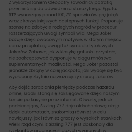
Z wykorzystaniem Cleopatry zawodnicy potrafią
przenieść się do odwiedzenia starożytnego Egiptu.
RTP wynoszący ponad 100,7% sprawia ów grę jakąś
wraz z korzystniejszych dostępnych funkcji. Proponuje
szansę na zdobycie rozległych nagród w procedur
rozszerzających uwagi symboli wild. Mega Joker
bazuje dzięki owocowym motywie, w którym miejscu
coraz przeplatają uwagi też symbole tytułowych
Jokerów. Zabawa, jak w klasykę gatunku przystało,
nie zaakceptować dysponuje w ciągu mnóstwo
suplementarnych możliwości. Mega Joker pozostał
jednakże zbrojny w całej jackpota, jaki wydaje się być
wypłacany zbytnio najważniejszy szereg Jokerów.
Aby dojść zarabiania pieniędzy podczas hazardu
online, środki staną się zaksięgowane dzięki naszym
koncie po kasynie przez internet. Otwarty, jednak
podniecający, Sizzling 777 daje oldschoolową akcję
dzięki automatach, znakomitą również w celu
nowicjuszy, jak i również graczy o wysokich stawkach.
Wielki rząd czyni, iż Sizzling 777 jest doskonały dla
ryzykantów pragnących dużych wygranych w