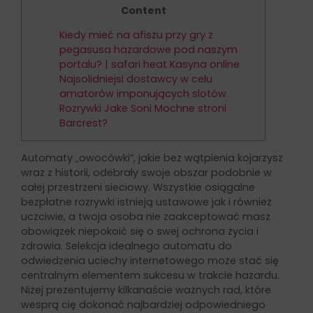
Content
Kiedy mieć na afiszu przy gry z
pegasusa hazardowe pod naszym
portalu? | safari heat Kasyna online
Najsolidniejsi dostawcy w celu
amatorów imponujących slotów
Rozrywki Jake Soni Mochne stroni
Barcrest?
Automaty „owocówki”, jakie bez wątpienia kojarzysz
wraz z historii, odebrały swoje obszar podobnie w
całej przestrzeni sieciowy. Wszystkie osiągalne
bezpłatne rozrywki istnieją ustawowe jak i również
uczciwie, a twoja osoba nie zaakceptować masz
obowiązek niepokoić się o swej ochrona życia i
zdrowia. Selekcja idealnego automatu do
odwiedzenia uciechy internetowego może stać się
centralnym elementem sukcesu w trakcie hazardu.
Niżej prezentujemy kilkanaście ważnych rad, które
wesprą cię dokonać najbardziej odpowiedniego