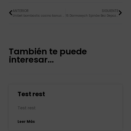
ANTERIOR
SIGUIENTE
Unibet bombastic casino bonus Casino Polska Ustawowe Zabawy Kasynowe oraz Bonusy Internetowego
15 Darmowych Spinów Bez Depozytu Bonusy dla mega wygrana w grze mega hamster Młodych polaków
También te puede
interesar...
Test rest
Test rest
Leer Más