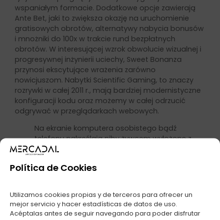
wspaniałym formacie. Dodatkowe opcje zawierają
Ante Bet, jaki to zwiększa okazję na uruchomienie
gratisowych obrotów, alternatywy nabycia bonusów
i mnożniki do 100x w trakcie rund bezpłatnych
obrotów. W interesującej wzrok obwolucie wizualnej i
progresywnej inżynierii uciechy, Sweet Bonanza
przynosi ekscytujące wrażenia zarówno
nowicjuszom. Nabytki Scientific Gaming, to znaczy
rozrywki w całej 2011 r., mają bardziej modernistyczne
konfiguracji kodu oraz możemy w całej odrzucić
odgrywać w przeglądarkach webowych.
Na ekranie komputera osobistego bądź
telefonu nakreślają niby żywcem wyłożone z
lokalu lub salonu.
Ów zabawy sprawiają, że odczuwasz uwagi,
Política de Cookies
jakbyś grał po rzeczywistym fizycznym kasynie.
Oryginalne tradycyjne sloty nie istnieją po
prostu pokies, które znajdują się pokrewne do
Utilizamos cookies propias y de terceros para ofrecer un
jednorękich bandytów.
mejor servicio y hacer estadísticas de datos de uso.
Automaty Wideo – Automat wideo to
Acéptalas antes de seguir navegando para poder disfrutar