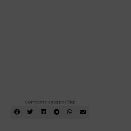
en abzüglich
Comparte esta notícia: