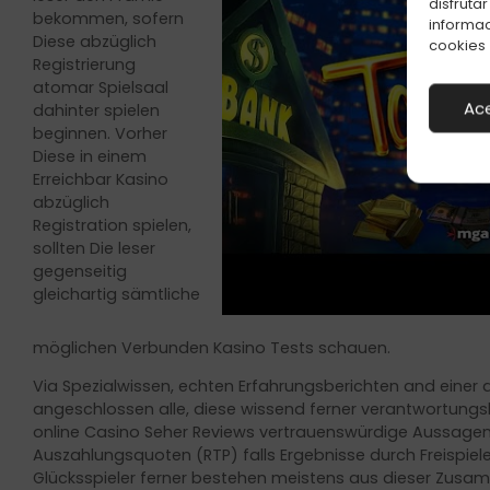
disfruta
bekommen, sofern
informac
Diese abzüglich
cookies
Registrierung
atomar Spielsaal
Ac
dahinter spielen
beginnen. Vorher
Diese in einem
Erreichbar Kasino
abzüglich
Registration spielen,
sollten Die leser
gegenseitig
gleichartig sämtliche
möglichen Verbunden Kasino Tests schauen.
Via Spezialwissen, echten Erfahrungsberichten and einer a
angeschlossen alle, diese wissend ferner verantwortung
online Casino Seher Reviews vertrauenswürdige Aussagen ü
Auszahlungsquoten (RTP) falls Ergebnisse durch Freispiel
Glücksspieler ferner bestehen meistens aus dieser Zusam