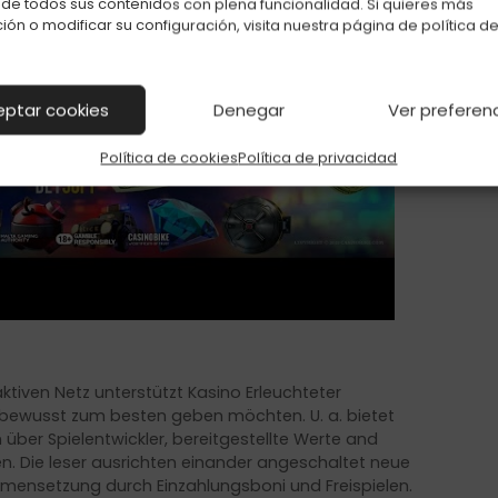
r de todos sus contenidos con plena funcionalidad. Si quieres más
ión o modificar su configuración, visita nuestra página de
política d
eptar cookies
Denegar
Ver preferen
Política de cookies
Política de privacidad
ktiven Netz unterstützt Kasino Erleuchteter
sbewusst zum besten geben möchten. U. a. bietet
ber Spielentwickler, bereitgestellte Werte and
en. Die leser ausrichten einander angeschaltet neue
mensetzung durch Einzahlungsboni und Freispielen.