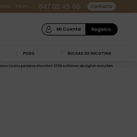
647 02 45 66
ertas
FAQ’s
Contacto
Mi Cuenta
Registro
PODS
BOLSAS DE NICOTINA
inos Casino paradise ohne limit 2026 Aufführen abzüglich Anstoßen