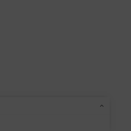
e ohne limit 2026 Aufführ