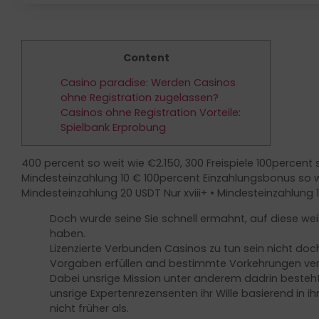
Content
Casino paradise: Werden Casinos
ohne Registration zugelassen?
Casinos ohne Registration Vorteile:
Spielbank Erprobung
400 percent so weit wie €2.150, 300 Freispiele 100percent so 
Mindesteinzahlung 10 € 100percent Einzahlungsbonus so wei
Mindesteinzahlung 20 USDT Nur xviii+ • Mindesteinzahlung 1
Doch wurde seine Sie schnell ermahnt, auf diese wei
haben.
Lizenzierte Verbunden Casinos zu tun sein nicht doc
Vorgaben erfüllen and bestimmte Vorkehrungen ver
Dabei unsrige Mission unter anderem dadrin besteht,
unsrige Expertenrezensenten ihr Wille basierend in
nicht früher als.