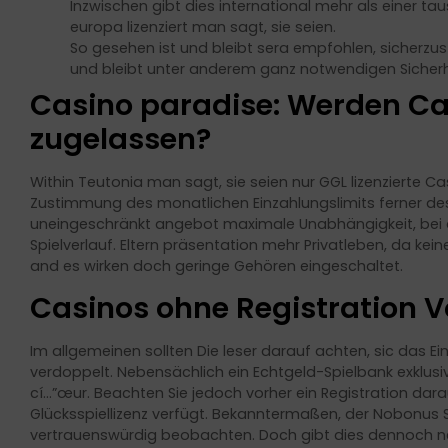
Inzwischen gibt dies international mehr als einer ta
europa lizenziert man sagt, sie seien.
So gesehen ist und bleibt sera empfohlen, sicherzuste
und bleibt unter anderem ganz notwendigen Sicher
Casino paradise: Werden Ca
zugelassen?
Within Teutonia man sagt, sie seien nur GGL lizenzierte 
Zustimmung des monatlichen Einzahlungslimits ferner des
uneingeschränkt angebot maximale Unabhängigkeit, bei d
Spielverlauf. Eltern präsentation mehr Privatleben, da kei
and es wirken doch geringe Gehören eingeschaltet.
Casinos ohne Registration Vo
Im allgemeinen sollten Die leser darauf achten, sic das 
verdoppelt. Nebensächlich ein Echtgeld-Spielbank exklusi
cí…”œur. Beachten Sie jedoch vorher ein Registration darauf
Glücksspiellizenz verfügt. Bekanntermaßen, der Nobonus
vertrauenswürdig beobachten. Doch gibt dies dennoch n