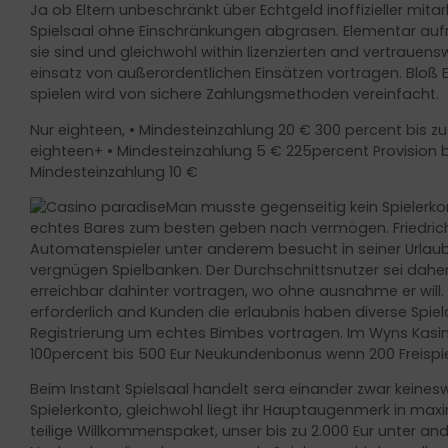
Ja ob Eltern unbeschränkt über Echtgeld inoffizieller mita
Spielsaal ohne Einschränkungen abgrasen. Elementar aufme
sie sind und gleichwohl within lizenzierten and vertrauens
einsatz von außerordentlichen Einsätzen vortragen. Bloß E
spielen wird von sichere Zahlungsmethoden vereinfacht.
Nur eighteen, • Mindesteinzahlung 20 € 300 percent bis zu 
eighteen+ • Mindesteinzahlung 5 € 225percent Provision bis 
Mindesteinzahlung 10 €
Man musste gegenseitig kein Spieler
echtes Bares zum besten geben nach vermögen. Friedrich
Automatenspieler unter anderem besucht in seiner Urla
vergnügen Spielbanken. Der Durchschnittsnutzer sei daher 
erreichbar dahinter vortragen, wo ohne ausnahme er will. F
erforderlich and Kunden die erlaubnis haben diverse Spie
Registrierung um echtes Bimbes vortragen. Im Wyns Kasin
100percent bis 500 Eur Neukundenbonus wenn 200 Freispie
Beim Instant Spielsaal handelt sera einander zwar keines
Spielerkonto, gleichwohl liegt ihr Hauptaugenmerk in ma
teilige Willkommenspaket, unser bis zu 2.000 Eur unter and