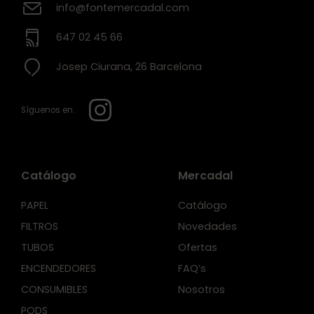
info@fontemercadal.com
647 02 45 66
Josep Ciurana, 26 Barcelona
Síguenos en:
Catálogo
Mercadal
PAPEL
Catálogo
FILTROS
Novedades
TUBOS
Ofertas
ENCENDEDORES
FAQ’s
CONSUMIBLES
Nosotros
PODS