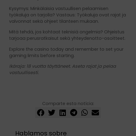
Kysymys: Minkälaisia vastuullisen pelaamisen
työkaluja on tarjolla? Vastaus: Työkaluja ovat rajat ja
valvonnat sekä ohjeet tilanteen mukaan.
Mitä tehdä, jos kohtaat teknisiä ongelmia? Ohjeistus
tarjoaa perusratkaisut sekä yhteydenotto-osoitteet.
Explore the casino today and remember to set your
gaming limits before starting.
Ikäraja: 18 vuotta täyttäneet. Aseta rajat ja pelaa
vastuullisesti.
Comparte esta notícia:
Hablamos sobre