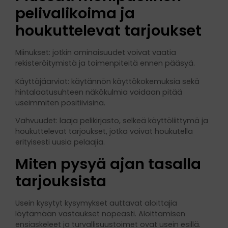
pelivalikoima ja
houkuttelevat tarjoukset
Miinukset: jotkin ominaisuudet voivat vaatia
rekisteröitymistä ja toimenpiteitä ennen pääsyä.
Käyttäjäarviot: käytännön käyttökokemuksia sekä
hintalaatusuhteen näkökulmia voidaan pitää
useimmiten positiivisina.
Vahvuudet: laaja pelikirjasto, selkeä käyttöliittymä ja
houkuttelevat tarjoukset, jotka voivat houkutella
erityisesti uusia pelaajia.
Miten pysyä ajan tasalla
tarjouksista
Usein kysytyt kysymykset auttavat aloittajia
löytämään vastaukset nopeasti. Aloittamisen
ensiaskeleet ja turvallisuustoimet ovat usein esillä.