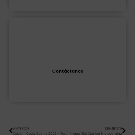
¿Alguna consulta?
Resolvemos todas tus dudas
Contáctanos
ANTERIOR
SIGUIENTE
Captain Cooks Casino 2026 – Turvallisuus ja pelikokemus
Ariana Slot Opinion Microgaming