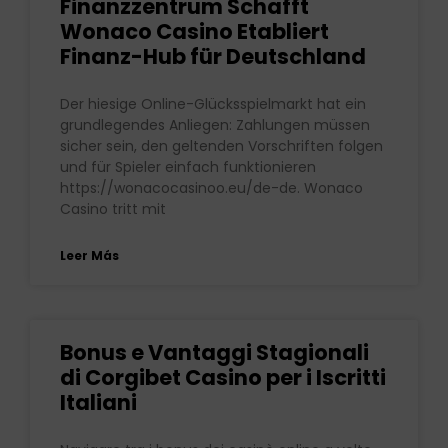
Finanzzentrum Schafft
Wonaco Casino Etabliert
Finanz-Hub für Deutschland
Der hiesige Online-Glücksspielmarkt hat ein
grundlegendes Anliegen: Zahlungen müssen
sicher sein, den geltenden Vorschriften folgen
und für Spieler einfach funktionieren
https://wonacocasinoo.eu/de-de. Wonaco
Casino tritt mit
Leer Más
Bonus e Vantaggi Stagionali
di Corgibet Casino per i Iscritti
Italiani