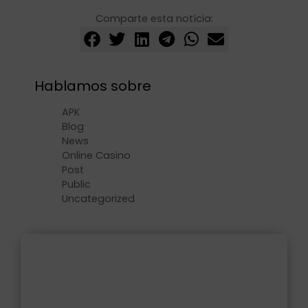
Comparte esta notícia:
Hablamos sobre
APK
Blog
News
Online Casino
Post
Public
Uncategorized
Tienda