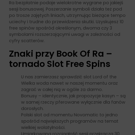
Ra bezpłatnie podaje wielokrotne wygrane po jakiejś
sesji bonusowej.
Poszerzanie symboli działa też pod
po trosze zajętych liniach, utrzymując bieżące tempo
uciechy i trudne do przewidzenia skutki. Uzyskujesz 10
free spinów spośród określonym, dwoma czy 3
symbolami rozszerzającymi uwagi w zależności od
cyfry scatterów.
Znaki przy Book Of Ra –
tornado Slot Free Spins
U nas zamierzasz sprawdzić slot Lord of the
Wielka woda nawet w naszej momentu oraz
zagrać w całej nią w ogóle za darmo.
Bonusy – identycznie, jak propozycje kasyn – są
w samej rzeczy pferowane wyłącznie dla fanów
dorosłych.
Polski slot od momentu Novomatic to jedno
spośród największych programów na temat
wielkiej wolatylności.
Umiarkowana rozciągłość sesji przekracza 30