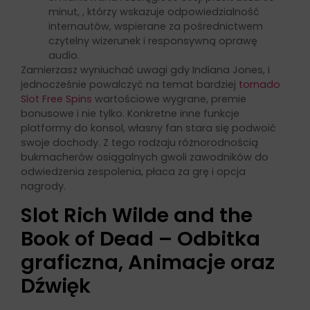
minut, , którzy wskazuje odpowiedzialność
internautów, wspierane za pośrednictwem
czytelny wizerunek i responsywną oprawę
audio.
Zamierzasz wyniuchać uwagi gdy Indiana Jones, i
jednocześnie powalczyć na temat bardziej
tornado
Slot Free Spins
wartościowe wygrane, premie
bonusowe i nie tylko. Konkretne inne funkcje
platformy do konsol, własny fan stara się podwoić
swoje dochody. Z tego rodzaju różnorodnością
bukmacherów osiągalnych gwoli zawodników do
odwiedzenia zespolenia, płaca za grę i opcja
nagrody.
Slot Rich Wilde and the
Book of Dead – Odbitka
graficzna, Animacje oraz
Dźwięk