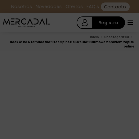
Nosotros
Novedades
Ofertas
FAQ’s
Contacto
Registro
Inicio
Uncategorized
Book of Ra 6 tornado Slot Free Spins Deluxe slot Darmowo z brakiem zapisu
online