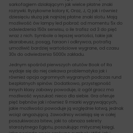
sarkofagiem działającym jak wielce płatne znaki
rozrywki. Ryzykowne kolory K, Oraz, J, Q jak i również
dziesięciu służą jak najniżej płatne znaki slotu. Mają
możliwość ów lampy led pobrać od momentu 5x do
odwiedzenia 150x serwisu, o ile trafisz od 3 do pięć
wraz z nich. Symbole o lepszej wartości, takie jak
skarabeusz, posąg, faraon i odkrywca, potrafią
umożliwić bardziej wartościowe wygrane, od czasu
30x do odwiedzenia 5000x zakładu.
Jednym spośród pierwszych atutów Book of Ra
wydaje się do niej ciekawa problematyka jak i
również opcja ogromnych wygranych podczas rund
bezpłatnych spinów. Dodatkowo, przystępność
innych klasy zabawy powoduje, iż ogół gracz ma
możliwość wyszukać nieco dla siebie. Gra oferuje
pięć bębnów jak i również 9 miarki wygrywających,
jakie możliwości powoduje ją względnie łatwą, jednak
wciąż angażującą. Zawodnicy wcielają się w całej
poszukiwacza bitew, jaki to obnaża sekrety
starożytnego Egiptu, poszukując mitycznej księgi,