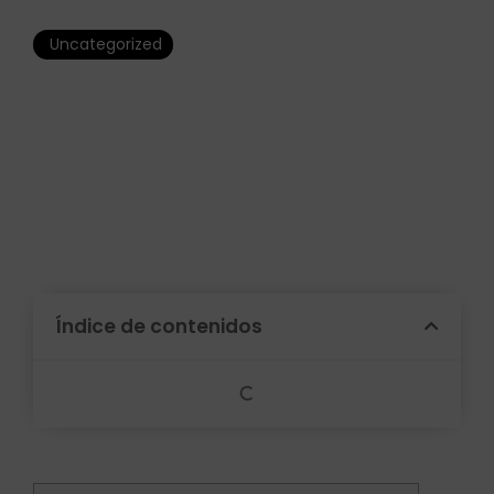
Uncategorized
Book of Ra 6 tornado Slot
Free Spins Deluxe slot
Darmowo z brakiem
zapisu online
Índice de contenidos