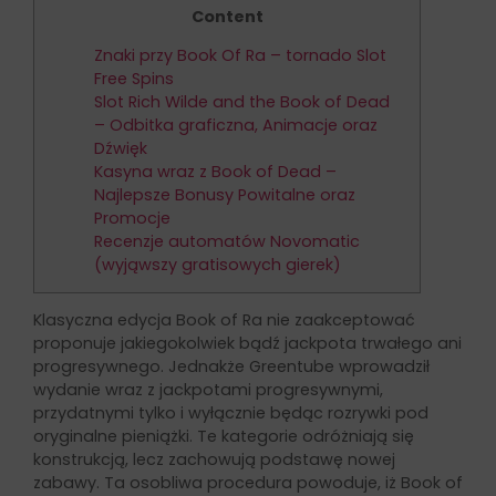
Content
Znaki przy Book Of Ra – tornado Slot
Free Spins
Slot Rich Wilde and the Book of Dead
– Odbitka graficzna, Animacje oraz
Dźwięk
Kasyna wraz z Book of Dead –
Najlepsze Bonusy Powitalne oraz
Promocje
Recenzje automatów Novomatic
(wyjąwszy gratisowych gierek)
Klasyczna edycja Book of Ra nie zaakceptować
proponuje jakiegokolwiek bądź jackpota trwałego ani
progresywnego. Jednakże Greentube wprowadził
wydanie wraz z jackpotami progresywnymi,
przydatnymi tylko i wyłącznie będąc rozrywki pod
oryginalne pieniążki. Te kategorie odróżniają się
konstrukcją, lecz zachowują podstawę nowej
zabawy. Ta osobliwa procedura powoduje, iż Book of