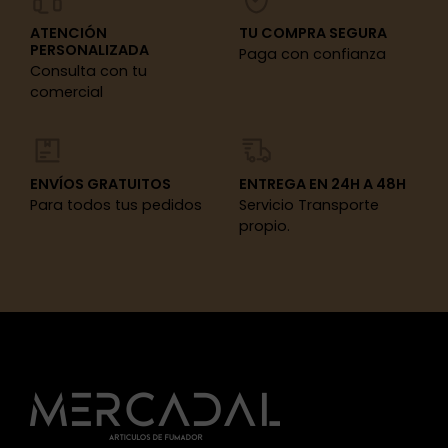
ATENCIÓN
TU COMPRA SEGURA
PERSONALIZADA
Paga con confianza
Consulta con tu
comercial
ENVÍOS GRATUITOS
ENTREGA EN 24H A 48H
Para todos tus pedidos
Servicio Transporte
propio.