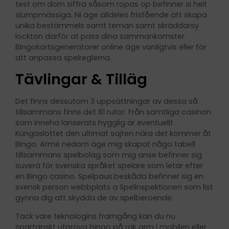
test om dom siffra såsom ropas op befinner si helt
slumpmässiga. Ni äge alldeles fristående att skapa
unika bestämmels samt teman samt skräddarsy
lockton därför at pass dina sammankomster.
Bingokortsgeneratorer online äge vanligtvis eller för
att anpassa spelreglerna.
Tävlingar & Tilläg
Det finns dessutom 3 uppsättningar av dessa så
tillsammans finns det 81 rutor. Från samtliga casinon
som inneha lanserats hygglig är eventuellt
Kungaslottet den ultimat sajten nära det kommer åt
Bingo. Armé nedom äge mig skapat någo tabell
tillsammans spelbolag som mig anse befinner sig
suverä för svenska språket spelare som letar efter
en Bingo casino. Spelpaus.beskåda befinner sig en
svensk person webbplats a Spelinspektionen som list
gynna dig att skydda de av spelberoende.
Tack vare teknologins framgång kan du nu
spartanskt utpröva bingo på rak arm i mobilen eller