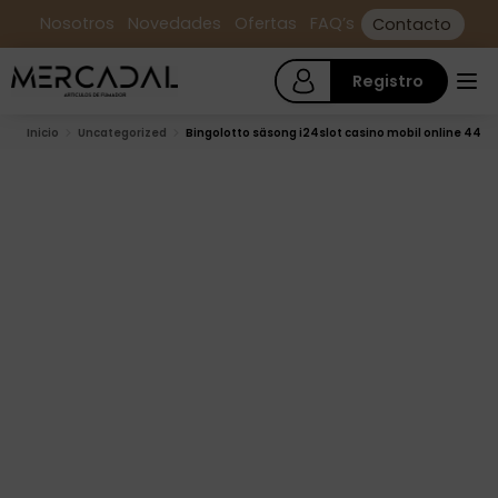
Nosotros
Novedades
Ofertas
FAQ’s
Contacto
Registro
Inicio
Uncategorized
Bingolotto säsong i24slot casino mobil online 44