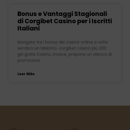
Bonus e Vantaggi Stagionali
di Corgibet Casino per i Iscritti
Italiani
Navigare tra i bonus dei casinò online a volte
sembra un labirinto. corgibet casinò più 200
giri gratis Casino, invece, propone un elenco di
promozioni
Leer Más