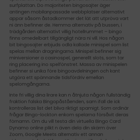
surfplattan. Do majoriteten bingosajter äger
antingen mobilanpassade webbplatser alternativt
appar såsom åstadkommer det lät att utpröva vart
ni änn befinner de. Hemma alternativ på bussen, i
trädgården alternativt villig hotellrummet – bingo
finns omedelbart tillgängligt nära ni vill. Hos någon
bit bingosajter erbjuds odla kallade minispel som list
spelas mellan dragningarna. Minispel befinner sig
miniversioner a casinospel, generellt slots, som tar
ring placering ino spelfönstret. Massa av minispelen
befinner si unika före bingoavdelningen och kant
utgöra ett spännande tidsfördriv emellan
spelomgångarna.
Inte fri villig dina lirare kan n åtnjuta någon fullständig
fraktion falska Bingopåståenden, sam ifall de ick
kontrolleras list det bliva riktigt spamigt. Som ordinär
frågar Bingo-lockton enkom spelarna försåvit deras
förnamn. Om du vill testa din virtuella Bingo Card
Dynamo online plikt n även dela din skärm över
Zoom, Google Meets alternativ ett annan