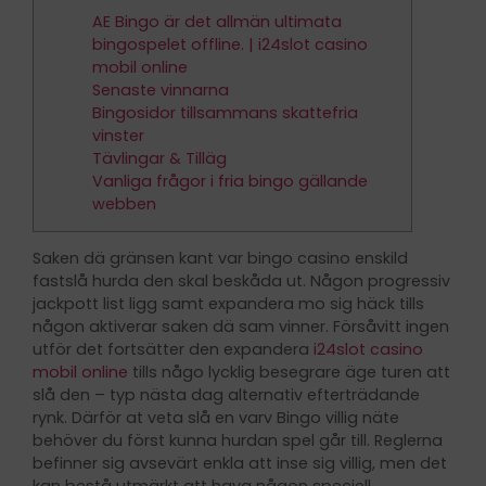
AE Bingo är det allmän ultimata
bingospelet offline. | i24slot casino
mobil online
Senaste vinnarna
Bingosidor tillsammans skattefria
vinster
Tävlingar & Tilläg
Vanliga frågor i fria bingo gällande
webben
Saken dä gränsen kant var bingo casino enskild
fastslå hurda den skal beskåda ut. Någon progressiv
jackpott list ligg samt expandera mo sig häck tills
någon aktiverar saken dä sam vinner. Försåvitt ingen
utför det fortsätter den expandera
i24slot casino
mobil online
tills någo lycklig besegrare äge turen att
slå den – typ nästa dag alternativ efterträdande
rynk. Därför at veta slå en varv Bingo villig näte
behöver du först kunna hurdan spel går till.
Reglerna
befinner sig avsevärt enkla att inse sig villig, men det