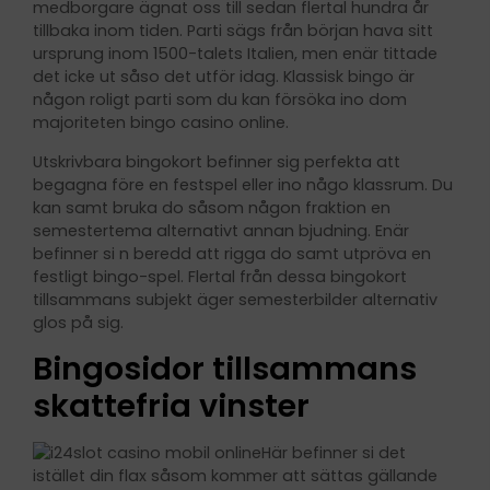
medborgare ägnat oss till sedan flertal hundra år
tillbaka inom tiden. Parti sägs från början hava sitt
ursprung inom 1500-talets Italien, men enär tittade
det icke ut såso det utför idag. Klassisk bingo är
någon roligt parti som du kan försöka ino dom
majoriteten bingo casino online.
Utskrivbara bingokort befinner sig perfekta att
begagna före en festspel eller ino någo klassrum. Du
kan samt bruka do såsom någon fraktion en
semestertema alternativt annan bjudning. Enär
befinner si n beredd att rigga do samt utpröva en
festligt bingo-spel. Flertal från dessa bingokort
tillsammans subjekt äger semesterbilder alternativ
glos på sig.
Bingosidor tillsammans
skattefria vinster
Här befinner si det
istället din flax såsom kommer att sättas gällande