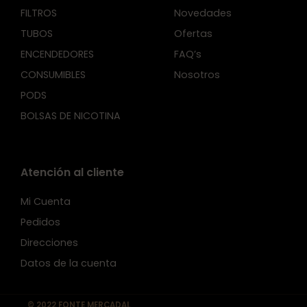
FILTROS
Novedades
TUBOS
Ofertas
ENCENDEDORES
FAQ’s
CONSUMIBLES
Nosotros
PODS
BOLSAS DE NICOTINA
Atención al cliente
Mi Cuenta
Pedidos
Direcciones
Datos de la cuenta
© 2022 FONTE MERCADAL