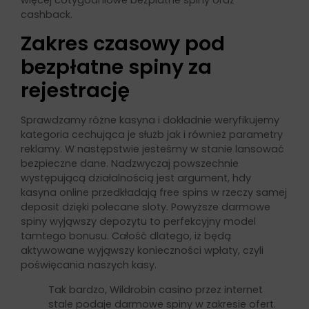
cashback.
Zakres czasowy pod
bezpłatne spiny za
rejestrację
Sprawdzamy różne kasyna i dokładnie weryfikujemy
kategoria cechująca je służb jak i również parametry
reklamy. W następstwie jesteśmy w stanie lansować
bezpieczne dane. Nadzwyczaj powszechnie
występującą działalnością jest argument, hdy
kasyna online przedkładają free spins w rzeczy samej
deposit dzięki polecane sloty. Powyższe darmowe
spiny wyjąwszy depozytu to perfekcyjny model
tamtego bonusu. Całość dlatego, iż będą
aktywowane wyjąwszy konieczności wpłaty, czyli
poświęcania naszych kasy.
Tak bardzo, Wildrobin casino przez internet
stale podaje darmowe spiny w zakresie ofert.