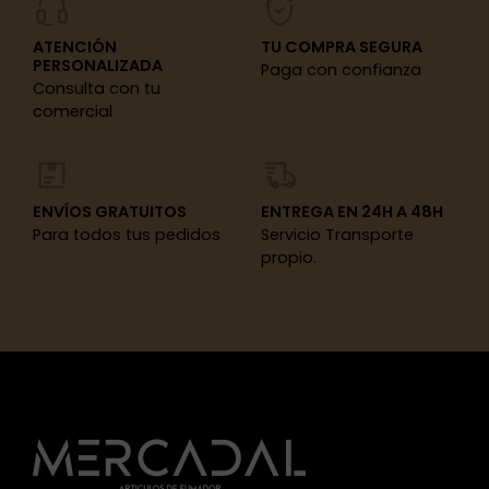
ATENCIÓN
TU COMPRA SEGURA
PERSONALIZADA
Paga con confianza
Consulta con tu
comercial
ENVÍOS GRATUITOS
ENTREGA EN 24H A 48H
Para todos tus pedidos
Servicio Transporte
propio.