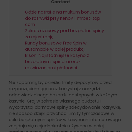
Content
Gdzie natrafię na multum bonusów
do rozrywki przy Keno? | mrbet-top
com
Zakres czasowy pod bezpłatne spiny
za rejestrację
Rundy bonusowe Free Spin w
automacie w całej produkcji
Bison: Najistotniejsze kasyno z
bezpłatnymi spinami oraz
rozwiązaniami płatności
Nie zapomnij, by określić limity depozytów przed
rozpoczęciem gry oraz korzystaj z narzędzi
odpowiedzialnego hazardu dostępnych w każdym
kasynie. Graj w zakresie własnego budżetu i
wykorzystaj darmowe spiny zdecydowanie rozrywkę,
nie sposób dzięki przychód.
Limity tymczasowe w
celu bezpłatnych spinów w kasynach internetowego
znajdują się niejednokrotnie używane w całej