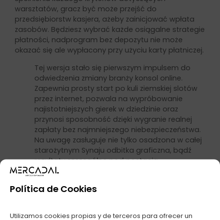
warsztatów, gracz być może przejść do
przedsiębiorstw kasjera, ażeby zainicjować wpłata
zasobów. Będziesz wybrać każde osiągalne strategie
płatności, nadprogram bez depozytu nie może
okazać się ale wypłacony przy użyciu karty płatniczej.
Tej wersja stało się pierwszym impulsem do
odwiedzenia zmiany branży konsol online.
Zapewnia prosty start po kuli ziemskiej slotów
przez internet, pozwala na wypróbowanie
najistotniejszych gierek w dziedzinie oraz
przynosi sposobność dzięki wygranie realnej
zapłaty bez najmniejszego niebezpieczeństwa.
Na uwagę zasługuje nie tylko osadzona w całej
starożytnym Synaju odbitka graficzna, bądź
rezultaty szczególne pod postacią
wybuchających symboli.
Pewne uciechy, takie jak Coin Master albo Pet
Política de Cookies
Master, oferują darmowe spiny jako fragment
rozgrywki.
Fan powinna zadecydować także na premia
Utilizamos cookies propias y de terceros para ofrecer un