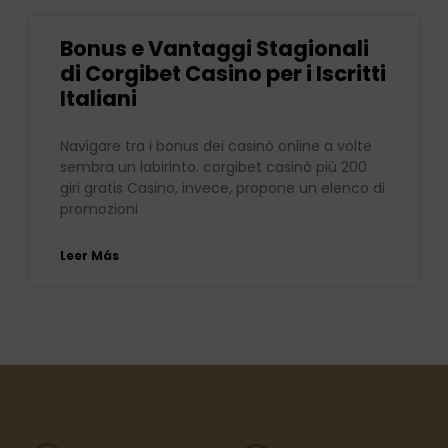
Bonus e Vantaggi Stagionali
di Corgibet Casino per i Iscritti
Italiani
Navigare tra i bonus dei casinò online a volte
sembra un labirinto. corgibet casinò più 200
giri gratis Casino, invece, propone un elenco di
promozioni
Leer Más