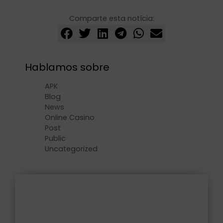
Comparte esta notícia:
Hablamos sobre
APK
Blog
News
Online Casino
Post
Public
Uncategorized
Tienda