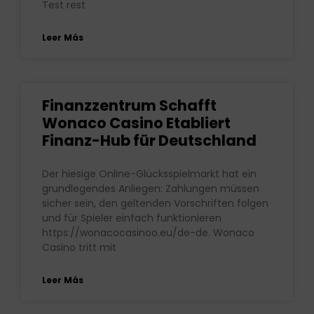
Test rest
Leer Más
Finanzzentrum Schafft
Wonaco Casino Etabliert
Finanz-Hub für Deutschland
Der hiesige Online-Glücksspielmarkt hat ein
grundlegendes Anliegen: Zahlungen müssen
sicher sein, den geltenden Vorschriften folgen
und für Spieler einfach funktionieren
https://wonacocasinoo.eu/de-de. Wonaco
Casino tritt mit
Leer Más