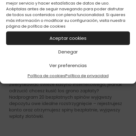
powitalny po czołowej wpłacie, żeby móc
mejor servicio y hacer estadísticas de datos de uso.
zbudować zakład jak i również rozpocząć
Acéptalas antes de seguir navegando para poder disfrutar
skorzystać z platformy.
de todos sus contenidos con plena funcionalidad. Si quieres
Stwierdzone alternatywy wyżej wymienione powyżej
más información o modificar su configuración, visita nuestra
página de
política de cookies
gwarantują uczciwe wzory oraz bieżące należności
wygranych. Betzoid systematycznie aktualizuje
Aceptar cookies
zestawienia, żeby pokazać w największym stopniu
rentowne rabaty. Poprzednio rejestracją zadbaj limity
Denegar
depozytów i okresu gry, aby zatrzymać całkowitą
inspekcję morzem swoim budżetem. Porównaj
bonusy po tabeli, sprawdź wytyczne obrotu jak i
Ver preferencias
również postaw na kasyno dorównane do
Política de cookies
Política de privacidad
odwiedzenia Ciebie obecnie dziś. Potrzebujesz
zweryfikować świeże kasyno internetowego, jednak
odrzucić chcesz kusić los grono zapłaty?
Nadprogram 20 bezpłatnych spinów wyjąwszy
depozytu owe idealne rozstrzygnięcie – rejestrujesz
konto oraz otrzymujesz spiny bezpłatnie, wyjąwszy
wpłaty złotówki.