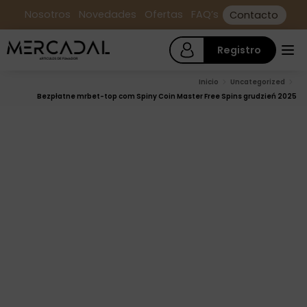
Nosotros
Novedades
Ofertas
FAQ’s
Contacto
Registro
Inicio
Uncategorized
Bezpłatne mrbet-top com Spiny Coin Master Free Spins grudzień 2025