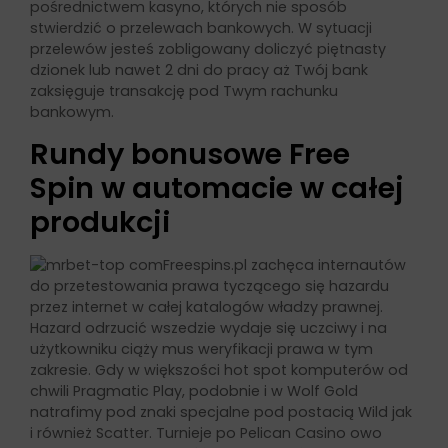
pośrednictwem kasyno, których nie sposób
stwierdzić o przelewach bankowych. W sytuacji
przelewów jesteś zobligowany doliczyć piętnasty
dzionek lub nawet 2 dni do pracy aż Twój bank
zaksięguje transakcję pod Twym rachunku
bankowym.
Rundy bonusowe Free
Spin w automacie w całej
produkcji
Freespins.pl zachęca internautów
do przetestowania prawa tyczącego się hazardu
przez internet w całej katalogów władzy prawnej.
Hazard odrzucić wszedzie wydaje się uczciwy i na
użytkowniku ciąży mus weryfikacji prawa w tym
zakresie. Gdy w większości hot spot komputerów od
chwili Pragmatic Play, podobnie i w Wolf Gold
natrafimy pod znaki specjalne pod postacią Wild jak
i również Scatter. Turnieje po Pelican Casino owo