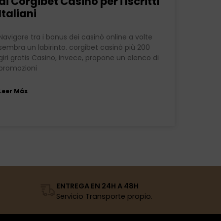
di Corgibet Casino per i Iscritti
Italiani
Navigare tra i bonus dei casinò online a volte
sembra un labirinto. corgibet casinò più 200
giri gratis Casino, invece, propone un elenco di
promozioni
Leer Más
ENTREGA EN 24H A 48H
Servicio Transporte propio.