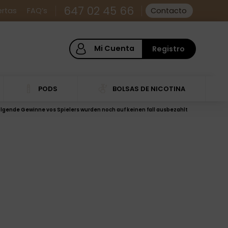
647 02 45 66
ertas
FAQ’s
Contacto
Mi Cuenta
Registro
PODS
BOLSAS DE NICOTINA
olgende Gewinne vos Spielers wurden noch auf keinen fall ausbezahlt