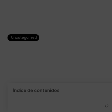
Uncategorized
BetiBet Spielsaal – Na
auf keinen fall ausbeza
Índice de contenidos