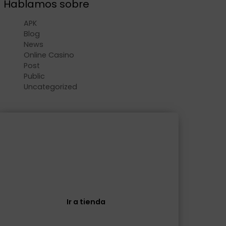
Hablamos sobre
APK
Blog
News
Online Casino
Post
Public
Uncategorized
Tienda
Descubre todos nuestros productos
Ir a tienda