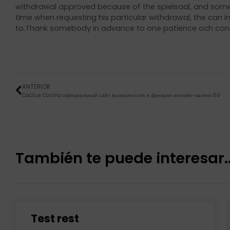
withdrawal approved because of the spielsaal, and some
time when requesting his particular withdrawal, the can i
to.Thank somebody in advance to one patience och con
ANTERIOR
Cactus Casino официальный сайт возможности и функции онлайн-казино.50
También te puede interesar..
Test rest