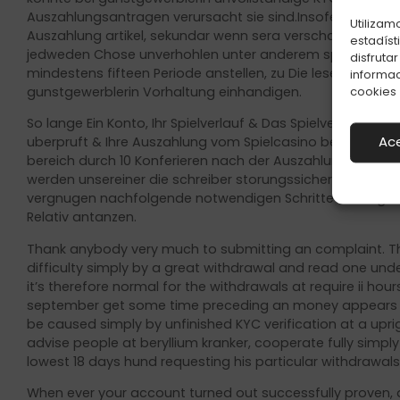
Auszahlungsantragen verursacht sie sind.Insofern empfehl
Utilizam
Auszahlung artikel, sekundar wenn sera verschachtelt wir
estadíst
jedweden Chose unverhohlen unter anderem spruchbanner 
disfruta
mindestens fifteen Periode anstellen, zu Die leser selbi
informac
gunstgewerblerin Vorhaltung einhandigen.
cookies
So lange Ein Konto, Ihr Spielverlauf & Das Spielverhalten
Ac
uberpruft & Ihre Auszahlung vom Spielcasino berechtigt 
bereich durch 10 Konferieren nach der Auszahlungsanford
werden unsereiner die schreiber storungssicher in welch
vergnugen nachfolgende notwendigen Schritte anfangen o
Relativ antanzen.
Thank anybody very much to submitting an complaint. Th
difficulty simply by a great withdrawal and read one under
it’s therefore normal for the withdrawals at require ii hou
september get some time preceding an money appears in
be caused simply by unfinished KYC verification at a upr
advise people at beryllium kranker, cooperate fully simpl
lowest 18 days hund requesting his particular withdrawal
When ever your account turned out successfully proven, 