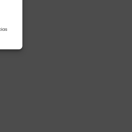
e
cias