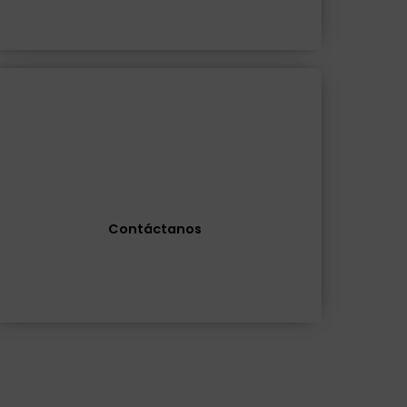
¿Alguna consulta?
Resolvemos todas tus dudas
Contáctanos