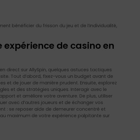
t bénéficier du frisson du jeu et de l’individualité,
e expérience de casino en
n direct sur AllySpin, quelques astuces tactiques
ussite. Tout d’abord, fixez-vous un budget avant de
s et de jouer de manière prudent. Ensuite, explorez
les et des stratégies uniques. Interagir avec le
apport et améliore votre aventure. De plus, utiliser
r avec d’autres joueurs et de échanger vos
ment : se reposer aide de demeurer concentré et
ti au maximum de votre expérience palpitante sur