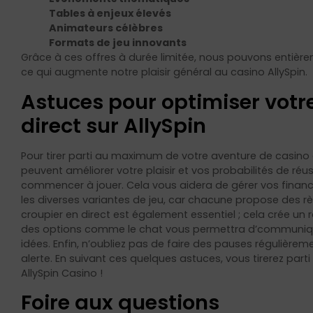
Tables à enjeux élevés
Animateurs célèbres
Formats de jeu innovants
Grâce à ces offres à durée limitée, nous pouvons entièremen
ce qui augmente notre plaisir général au casino AllySpin.
Astuces pour optimiser votr
direct sur AllySpin
Pour tirer parti au maximum de votre aventure de casino e
peuvent améliorer votre plaisir et vos probabilités de ré
commencer à jouer. Cela vous aidera de gérer vos finance
les diverses variantes de jeu, car chacune propose des règ
croupier en direct est également essentiel ; cela crée un r
des options comme le chat vous permettra d’communique
idées. Enfin, n’oubliez pas de faire des pauses régulière
alerte. En suivant ces quelques astuces, vous tirerez par
AllySpin Casino !
Foire aux questions