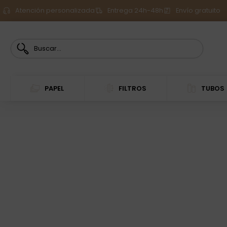
Atención personalizada
Entrega 24h-48h
Envío gratuito
PAPEL
FILTROS
TUBOS