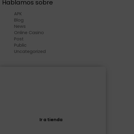
Hablamos sobre
APK
Blog
News
Online Casino
Post
Public
Uncategorized
Tienda
Descubre todos nuestros productos
Ir a tienda