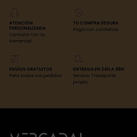
ATENCIÓN
TU COMPRA SEGURA
PERSONALIZADA
Paga con confianza
Consulta con tu
comercial
ENVÍOS GRATUITOS
ENTREGA EN 24H A 48H
Para todos tus pedidos
Servicio Transporte
propio.