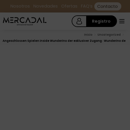
Nosotros
Novedades
Ofertas
FAQ’s
Contacto
Registro
Inicio
Uncategorized
Angeschlossen Spielen inside Wunderino der exklusiver Zugang : Wunderino de