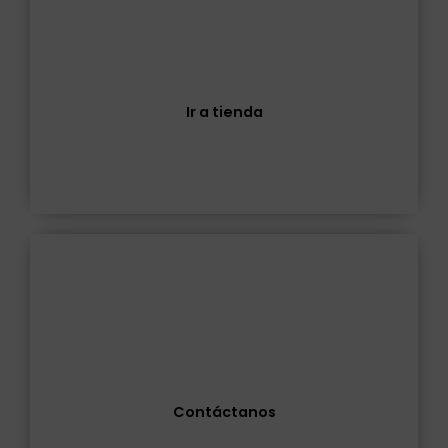
Tienda
Descubre todos nuestros productos
Ir a tienda
¿Alguna consulta?
Resolvemos todas tus dudas
Contáctanos