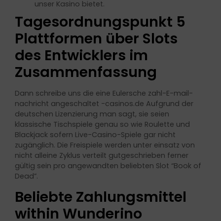
unser Kasino bietet.
Tagesordnungspunkt 5
Plattformen über Slots
des Entwicklers im
Zusammenfassung
Dann schreibe uns die eine Eulersche zahl-E-mail-
nachricht angeschaltet -casinos.de Aufgrund der
deutschen Lizenzierung man sagt, sie seien
klassische Tischspiele genau so wie Roulette und
Blackjack sofern Live-Casino-Spiele gar nicht
zugänglich. Die Freispiele werden unter einsatz von
nicht alleine Zyklus verteilt gutgeschrieben ferner
gültig sein pro angewandten beliebten Slot “Book of
Dead”.
Beliebte Zahlungsmittel
within Wunderino