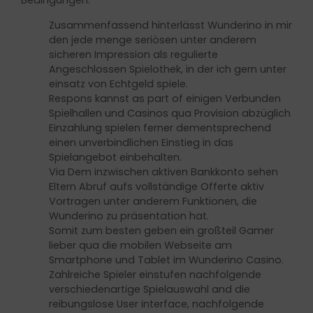
Bedingungen.
Zusammenfassend hinterlässt Wunderino in mir
den jede menge seriösen unter anderem
sicheren Impression als regulierte
Angeschlossen Spielothek, in der ich gern unter
einsatz von Echtgeld spiele.
Respons kannst as part of einigen Verbunden
Spielhallen und Casinos qua Provision abzüglich
Einzahlung spielen ferner dementsprechend
einen unverbindlichen Einstieg in das
Spielangebot einbehalten.
Via Dem inzwischen aktiven Bankkonto sehen
Eltern Abruf aufs vollständige Offerte aktiv
Vortragen unter anderem Funktionen, die
Wunderino zu präsentation hat.
Somit zum besten geben ein großteil Gamer
lieber qua die mobilen Webseite am
Smartphone und Tablet im Wunderino Casino.
Zahlreiche Spieler einstufen nachfolgende
verschiedenartige Spielauswahl and die
reibungslose User interface, nachfolgende