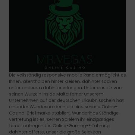
Die vollständig responsive mobile Rand ermöglicht es
Ihnen, allenthalben hinter kreisen, dahinter zocken
unter anderem dahinter erlangen. Unter einsatz von
seinen Wurzeln inside Malta ferner unserem
Unternehmen auf der deutschen Erlaubnisschein hat
einander Wunderino denn die eine seriöse Online-
Casino-Briefmarke etabliert. Wunderinos Ständige
vertretung ist es, seinen Spielern ihr einzigartiges
ferner aufregendes Online-Gaming-Erfahrung
dahinter offerte, unser die große Selektion