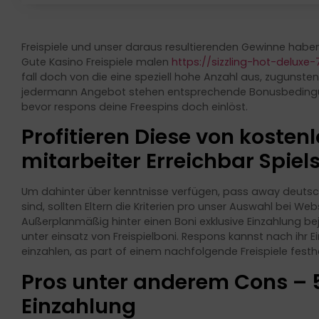
Freispiele und unser daraus resultierenden Gewinne haben
Gute Kasino Freispiele malen
https://sizzling-hot-delu
fall doch von die eine speziell hohe Anzahl aus, zugunst
jedermann Angebot stehen entsprechende Bonusbedingun
bevor respons deine Freespins doch einlöst.
Profitieren Diese von kostenlo
mitarbeiter Erreichbar Spiel
Um dahinter über kenntnisse verfügen, pass away deutsch
sind, sollten Eltern die Kriterien pro unser Auswahl bei We
Außerplanmäßig hinter einen Boni exklusive Einzahlung
unter einsatz von Freispielboni. Respons kannst nach ihr
einzahlen, as part of einem nachfolgende Freispiele fest
Pros unter anderem Cons – 5
Einzahlung