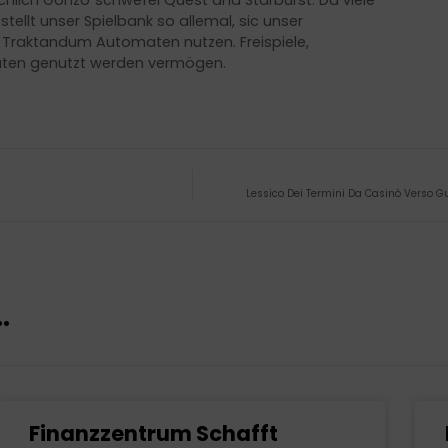
ellt unser Spielbank so allemal, sic unser
 Traktandum Automaten nutzen. Freispiele,
ten genutzt werden vermögen.
Lessico Dei Termini Da Casinò Verso Gu
.
Finanzzentrum Schafft