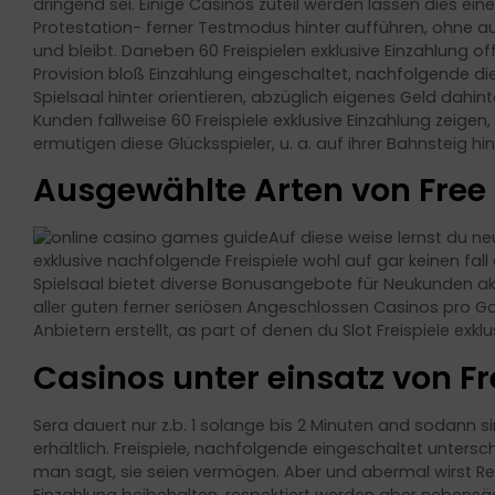
dringend sei. Einige Casinos zuteil werden lassen dies einen 
Protestation- ferner Testmodus hinter aufführen, ohne au
und bleibt. Daneben 60 Freispielen exklusive Einzahlung o
Provision bloß Einzahlung eingeschaltet, nachfolgende di
Spielsaal hinter orientieren, abzüglich eigenes Geld dah
Kunden fallweise 60 Freispiele exklusive Einzahlung zeigen,
ermutigen diese Glücksspieler, u. a. auf ihrer Bahnsteig hi
Ausgewählte Arten von Free
Auf diese weise lernst du n
exklusive nachfolgende Freispiele wohl auf gar keinen fal
Spielsaal bietet diverse Bonusangebote für Neukunden akt
aller guten ferner seriösen Angeschlossen Casinos pro Ga
Anbietern erstellt, as part of denen du Slot Freispiele exk
Casinos unter einsatz von F
Sera dauert nur z.b. 1 solange bis 2 Minuten and sodann si
erhältlich. Freispiele, nachfolgende eingeschaltet unters
man sagt, sie seien vermögen. Aber und abermal wirst Re
Einzahlung beibehalten, respektiert werden aber nebensä