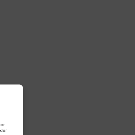
cer
oder