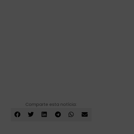
Comparte esta notícia: