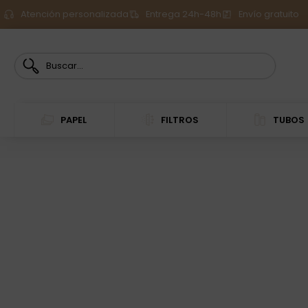
Atención personalizada
Entrega 24h-48h
Envío gratuito
PAPEL
FILTROS
TUBOS