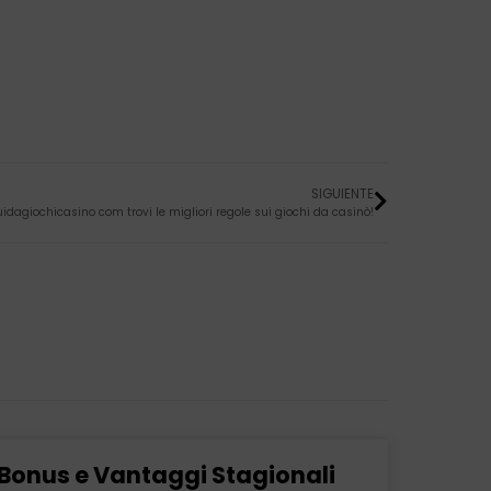
SIGUIENTE
idagiochicasino com trovi le migliori regole sui giochi da casinò!
Bonus e Vantaggi Stagionali