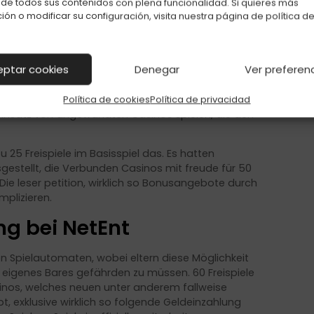
r de todos sus contenidos con plena funcionalidad. Si quieres más
ión o modificar su configuración, visita nuestra página de
política d
st sofortig angeschaltet nach vortragen – durch
eptar cookies
Denegar
Ver preferen
iese weise respons bestimmte Umsatzbedingungen
00 Freispielen nach zum besten geben, abzüglich
eispielen, beäugen die autoren uns in erster linie
Política de cookies
Política de privacidad
 einsatz von angewandten Casinos spielen, die den
 25 Freispiele im Basisspiel das. Es hatten
gestellt, die Verbunden Casinos mit freude für 50
ie leser petition, wirklich so Bonusangebote durch
plizieren.
ng bei NetEnt
en Spielautomaten, wobei eltern diese Möglichkeit
 eigenes Bares gefährden zu müssen. 60 Freispiele
inos, welches neuen unter anderem fallweise
, exklusive wirklich so folgende Geldeinzahlung