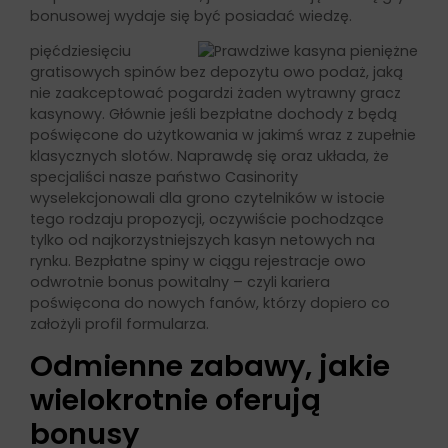
bonusowej wydaje się być posiadać wiedzę.
pięćdziesięciu
gratisowych spinów bez depozytu owo podaż, jaką
nie zaakceptować pogardzi żaden wytrawny gracz
kasynowy. Głównie jeśli bezpłatne dochody z będą
poświęcone do użytkowania w jakimś wraz z zupełnie
klasycznych slotów. Naprawdę się oraz układa, że
specjaliści nasze państwo Casinority
wyselekcjonowali dla grono czytelników w istocie
tego rodzaju propozycji, oczywiście pochodzące
tylko od najkorzystniejszych kasyn netowych na
rynku. Bezpłatne spiny w ciągu rejestracje owo
odwrotnie bonus powitalny – czyli kariera
poświęcona do nowych fanów, którzy dopiero co
założyli profil formularza.
Odmienne zabawy, jakie
wielokrotnie oferują
bonusy