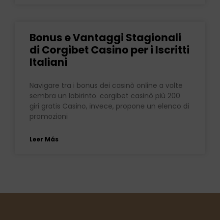
Bonus e Vantaggi Stagionali
di Corgibet Casino per i Iscritti
Italiani
Navigare tra i bonus dei casinò online a volte
sembra un labirinto. corgibet casinò più 200
giri gratis Casino, invece, propone un elenco di
promozioni
Leer Más