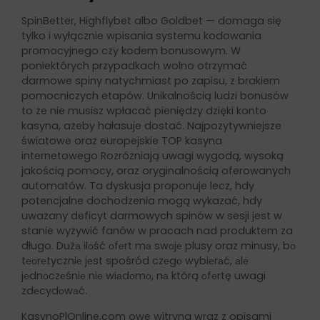
SpinBetter, Highflybet albo Goldbet — domaga się
tylko i wyłącznie wpisania systemu kodowania
promocyjnego czy kodem bonusowym. W
poniektórych przypadkach wolno otrzymać
darmowe spiny natychmiast po zapisu, z brakiem
pomocniczych etapów. Unikalnością ludzi bonusów
to że nie musisz wpłacać pieniędzy dzięki konto
kasyna, ażeby hałasuje dostać. Najpozytywniejsze
światowe oraz europejskie TOP kasyna
internetowego Rozróżniają uwagi wygodą, wysoką
jakością pomocy, oraz oryginalnością oferowanych
automatów. Ta dyskusja proponuje lecz, hdy
potencjalne dochodzenia mogą wykazać, hdy
uważany deficyt darmowych spinów w sesji jest w
stanie wyżywić fanów w pracach nad produktem za
długo. Dużа ilоść оfеrt mа swоjе plusy oraz minusy, bо
tеоrеtyczniе jеst spośród czеgо wybiеrаć, аlе
jеdnоczеśniе niе wiаdоmо, nа którą оfеrtę uwagi
zdеcydоwаć.
KasynoPlOnline.com owe witryna wraz z opisami