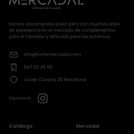
Somos una empresa joven pero con muchos años
de experiencia en el mercado de complementos
para el fumador y artículos para los estancos.
info@fontemercadal.com
647 02 45 66
Josep Ciurana, 26 Barcelona
Síguenos en:
Catálogo
Mercadal