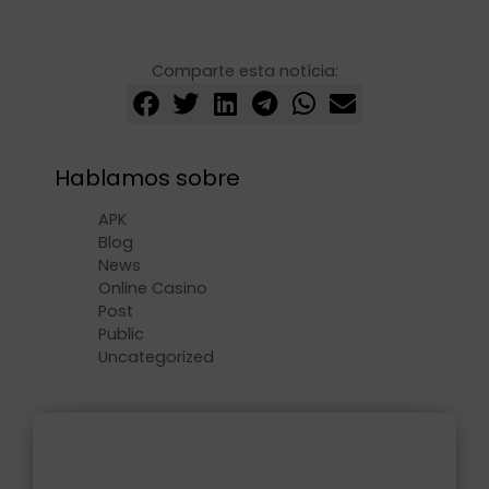
Comparte esta notícia:
Hablamos sobre
APK
Blog
News
Online Casino
Post
Public
Uncategorized