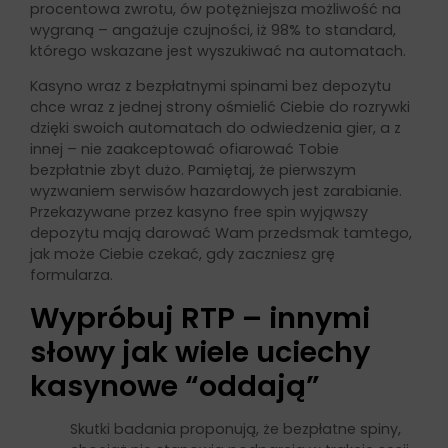
procentowa zwrotu, ów potężniejsza możliwość na
wygraną – angażuje czujności, iż 98% to standard,
którego wskazane jest wyszukiwać na automatach.
Kasyno wraz z bezpłatnymi spinami bez depozytu
chce wraz z jednej strony ośmielić Ciebie do rozrywki
dzięki swoich automatach do odwiedzenia gier, a z
innej – nie zaakceptować ofiarować Tobie
bezpłatnie zbyt dużo. Pamiętaj, że pierwszym
wyzwaniem serwisów hazardowych jest zarabianie.
Przekazywane przez kasyno free spin wyjąwszy
depozytu mają darować Wam przedsmak tamtego,
jak może Ciebie czekać, gdy zaczniesz grę
formularza.
Wypróbuj RTP – innymi
słowy jak wiele uciechy
kasynowe “oddają”
Skutki badania proponują, że bezpłatne spiny,