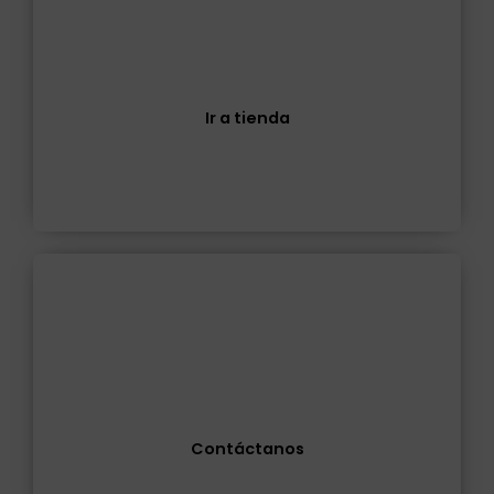
Tienda
Descubre todos nuestros productos
Ir a tienda
¿Alguna consulta?
Resolvemos todas tus dudas
Contáctanos