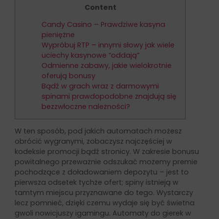
Content
Candy Casino – Prawdziwe kasyna
pieniężne
Wypróbuj RTP – innymi słowy jak wiele
uciechy kasynowe “oddają”
Odmienne zabawy, jakie wielokrotnie
oferują bonusy
Bądź w grach wraz z darmowymi
spinami prawdopodobne znajdują się
bezzwłoczne należności?
W ten sposób, pod jakich automatach możesz
obrócić wygranymi, zobaczysz najczęściej w
kodeksie promocji bądź stronicy. W zakresie bonusu
powitalnego przeważnie odszukać możemy premie
pochodzące z doładowaniem depozytu – jest to
pierwsza odsetek tychże ofert; spiny istnieją w
tamtym miejscu przyznawane do tego. Wystarczy
lecz pomnieć, dzięki czemu wydaje się być świetna
gwoli nowicjuszy igamingu.
Automaty do gierek w