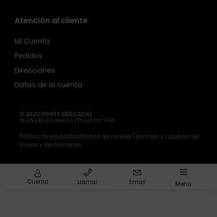
Atención al cliente
Mi Cuenta
Pedidos
Direcciones
Datos de la cuenta
© 2022 FONTE MERCADAL
Diseñado por adestic | Proyectos Web
Política de privacidad
Política de cookies
Términos y condiciones
Envíos y devoluciones
Cuenta
Llamar
Email
Menú