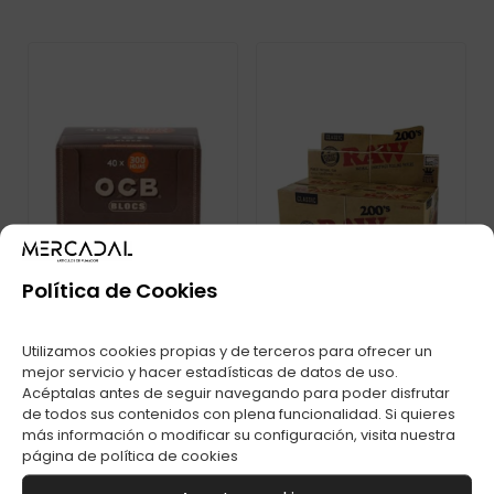
Política de Cookies
Utilizamos cookies propias y de terceros para ofrecer un
mejor servicio y hacer estadísticas de datos de uso.
PAPEL OCB VIRGIN
PAPEL RAW SLIM 200
Acéptalas antes de seguir navegando para poder disfrutar
300 C-40
C-40
de todos sus contenidos con plena funcionalidad. Si quieres
más información o modificar su configuración, visita nuestra
página de
política de cookies