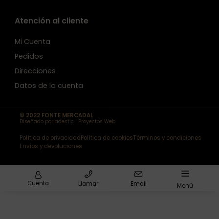
Atención al cliente
Mi Cuenta
Pedidos
Direcciones
Datos de la cuenta
© 2022 FONTE MERCADAL
Diseñado por adestic | Proyectos Web
Política de privacidad
Política de cookies
Términos y condiciones
Envíos y devoluciones
Cuenta
Llamar
Email
Menú