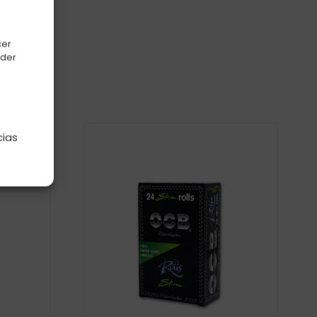
cer
oder
e
cias