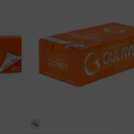
LIWER ORANGE C-50
recios
RANGE C-
Aceptamos pagos con:
Pasarela
Entrega en
15 días de
de pago
24h a 48h
devolución
segura