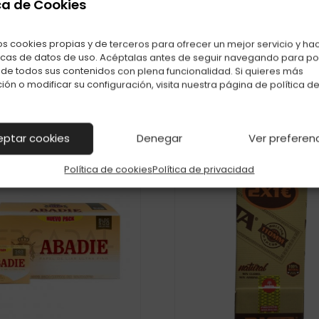
ca de Cookies
También te puede interesar
os cookies propias y de terceros para ofrecer un mejor servicio y ha
Productos relacionados con PAPEL GULIWER ORANGE C-50
icas de datos de uso. Acéptalas antes de seguir navegando para p
r de todos sus contenidos con plena funcionalidad. Si quieres más
ión o modificar su configuración, visita nuestra página de
política d
eptar cookies
Denegar
Ver preferen
Política de cookies
Política de privacidad