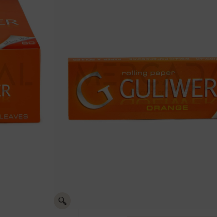
PAPEL GU
Registrate para ver p
Comparte PAPEL GULIWER O
50 en:
Envíos
gratis +50€