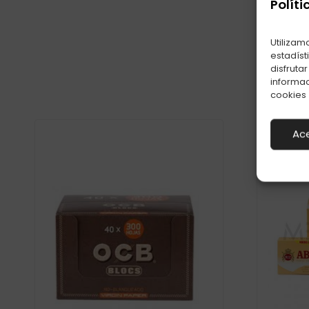
Políti
Utilizam
estadíst
disfruta
informac
cookies
Ac