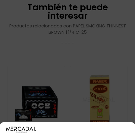
También te puede
interesar
Productos relacionados con PAPEL SMOKING THINNEST
BROWN 1 1/4 C-25