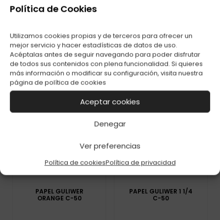
Política de Cookies
Utilizamos cookies propias y de terceros para ofrecer un
PAPEL OCB ROLLS
PAPEL RASTA 2X1
mejor servicio y hacer estadísticas de datos de uso.
MINI C-24
DORADO 0,78 C-200
Acéptalas antes de seguir navegando para poder disfrutar
de todos sus contenidos con plena funcionalidad. Si quieres
más información o modificar su configuración, visita nuestra
página de
política de cookies
Aceptar cookies
Denegar
Ver preferencias
Política de cookies
Política de privacidad
PAPEL GULIWER
PAPEL GULIWER 1 1/4
ORANGE C-50
C-50