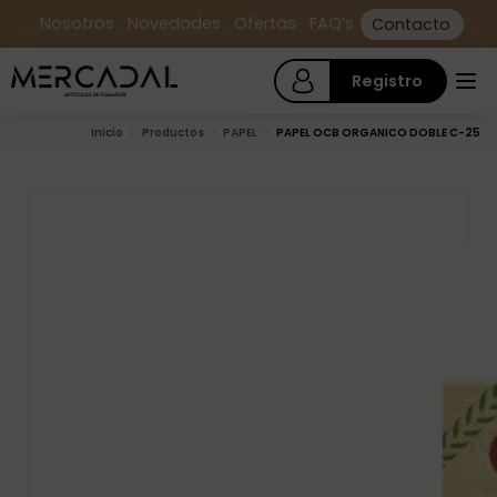
Nosotros
Novedades
Ofertas
FAQ’s
Contacto
Registro
Inicio
Productos
PAPEL
PAPEL OCB ORGANICO DOBLE C-25