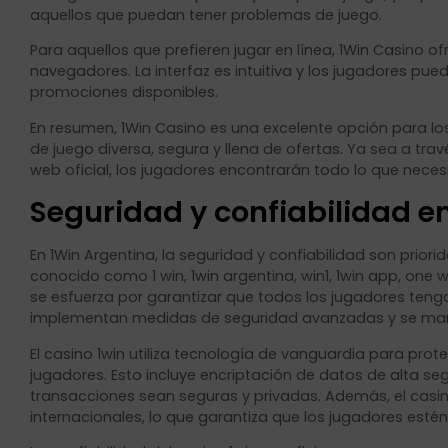
aquellos que puedan tener problemas de juego.
Para aquellos que prefieren jugar en línea, 1Win Casino 
navegadores. La interfaz es intuitiva y los jugadores pue
promociones disponibles.
En resumen, 1Win Casino es una excelente opción para l
de juego diversa, segura y llena de ofertas. Ya sea a travé
web oficial, los jugadores encontrarán todo lo que necesi
Seguridad y confiabilidad e
En 1Win Argentina, la seguridad y confiabilidad son prior
conocido como 1 win, 1win argentina, win1, 1win app, one win
se esfuerza por garantizar que todos los jugadores tengan
implementan medidas de seguridad avanzadas y se manti
El casino 1win utiliza tecnología de vanguardia para prot
jugadores. Esto incluye encriptación de datos de alta se
transacciones sean seguras y privadas. Además, el casin
internacionales, lo que garantiza que los jugadores estén