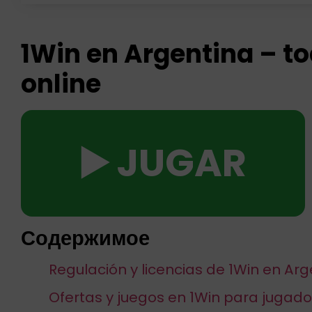
1Win en Argentina – to
online
▶️ JUGAR
Содержимое
Regulación y licencias de 1Win en Arg
Ofertas y juegos en 1Win para jugad