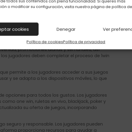
r de todos sus contenidos con plena funcionalidad. Si quieres más
itivos iOS y Android. La plataforma también ofrece
ión o modificar su configuración, visita nuestra página de
política d
facilita el acceso a los juegos y servicios desde
ra jugadores argentinos
eptar cookies
Denegar
Ver preferen
Política de cookies
Política de privacidad
ara jugadores argentinos. Al registrarse en 1win
envenida, promociones diarias y semanales, así
 los jugadores deben completar el proceso de 1win
 que permite a los jugadores acceder a sus juegos
 usar y se adapta a los dispositivos móviles, lo que
 de opciones para todos los gustos. Los jugadores
omo one win, ruletas en vivo, blackjack, poker y
tualizada su oferta de juegos, incorporando
ego seguro y responsable. Los jugadores pueden
lataforma proporciona recursos para ayudar a