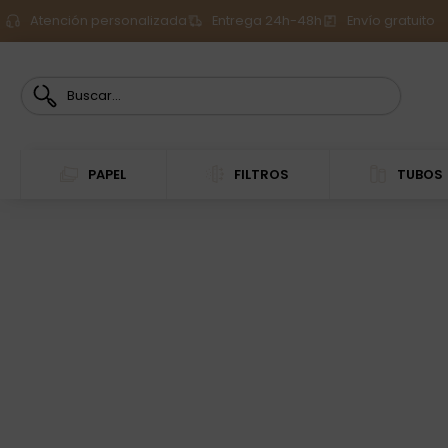
Atención personalizada
Entrega 24h-48h
Envío gratuito
PAPEL
FILTROS
TUBOS