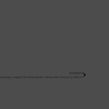
SIGUIENTE
eineswegs ungeachtet diese besten Verbunden Casinos je Welche