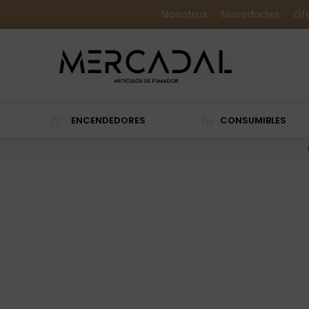
Nosotros
Novedades
Of
ENCENDEDORES
CONSUMIBLES