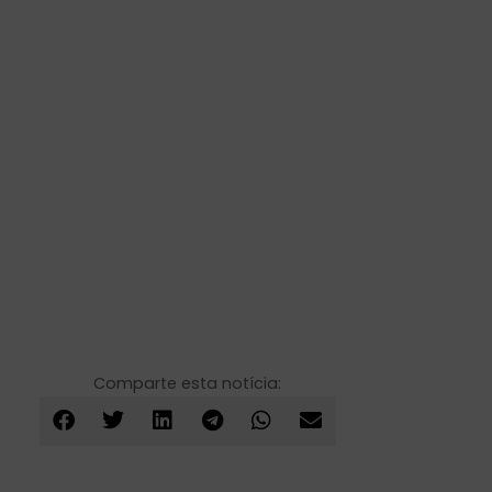
143
Comparte esta notícia: