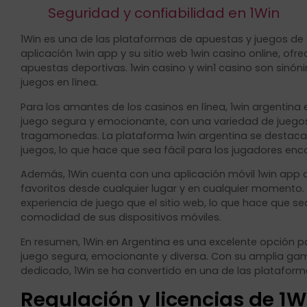
Seguridad y confiabilidad en 1Win
1Win es una de las plataformas de apuestas y juegos de
aplicación 1win app y su sitio web 1win casino online, o
apuestas deportivas. 1win casino y win1 casino son sinón
juegos en línea.
Para los amantes de los casinos en línea, 1win argentina 
juego segura y emocionante, con una variedad de juegos q
tragamonedas. La plataforma 1win argentina se destaca po
juegos, lo que hace que sea fácil para los jugadores enc
Además, 1Win cuenta con una aplicación móvil 1win app 
favoritos desde cualquier lugar y en cualquier momento. 
experiencia de juego que el sitio web, lo que hace que se
comodidad de sus dispositivos móviles.
En resumen, 1Win en Argentina es una excelente opción p
juego segura, emocionante y diversa. Con su amplia gama 
dedicado, 1Win se ha convertido en una de las plataform
Regulación y licencias de 1