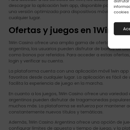
disfruta
descargar la aplicación 1win app, disponible para dispos
informac
una versión optimizada para dispositivos móviles, lo que 
cookies
cualquier lugar.
Ofertas y juegos en 1Win pa
Ac
1Win Casino ofrece una amplia gama de ofertas y juegos p
argentina, los usuarios pueden disfrutar de bonos de bi
como bonos por referidos. Para acceder a estas ofertas,
login y verificar su cuenta.
La plataforma cuenta con una aplicación móvil 1win app
favoritos desde cualquier lugar. La aplicación es fácil de
facilita la experiencia de juego en la marcha.
En cuanto a los juegos, 1Win Casino ofrece una variedad
argentinos pueden disfrutar de tragamonedas populares c
muchos más. La plataforma se esfuerza por mantener ac
constantemente nuevos títulos y temáticas.
Además, 1Win Casino Argentina ofrece una opción de ju
configurar límites de apuesta y tiempo de juego, y la p