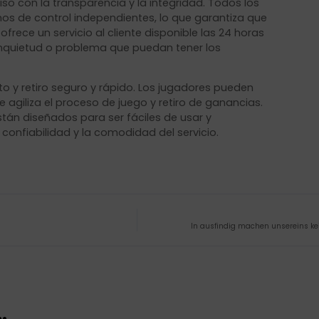
iso con la transparencia y la integridad. Todos los
os de control independientes, lo que garantiza que
ofrece un servicio al cliente disponible las 24 horas
r inquietud o problema que puedan tener los
o y retiro seguro y rápido. Los jugadores pueden
e agiliza el proceso de juego y retiro de ganancias.
están diseñados para ser fáciles de usar y
 confiabilidad y la comodidad del servicio.
In ausfindig machen unsereins k
.