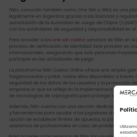
1Win, conocido también como One Win o Win1, es una pl
legalmente en Argentina gracias a las licencias y regul
autorización de la Autoridad de Juego de Chipre (CySAP
con los estándares de seguridad y responsabilidad en el 
Para acceder a los
one win casino
servicios de 1Win en Ar
proceso de verificación de identidad. Este proceso es cru
internacionales, asegurando que solo personas mayores
participar en las actividades de juego.
La plataforma 1Win Casino Online ofrece una amplia gama
tragamonedas y póker, todos ellos disponibles a través de 
seguridad de los datos de los usuarios y la protección d
empresa, lo que se refleja en la implementación de proto
de tecnologías de criptografía para proteger la informac
Además, 1Win cuenta con una sección dedicada a la resp
Políti
y herramientas para ayudar a los jugadores a mantener u
opción de establecer límites de apuesta, la posibilidad d
asistencia de profesionales en caso de problemas relaci
Utilizam
estadíst
Para acceder a los servicios de 1Win, los usuarios pueden ut