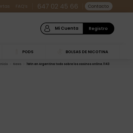
647 02 45 66
ertas
FAQ’s
Contacto
Mi Cuenta
Registro
PODS
BOLSAS DE NICOTINA
Inicio
News
1Win en Argentina todo sobre los casinos online.1143