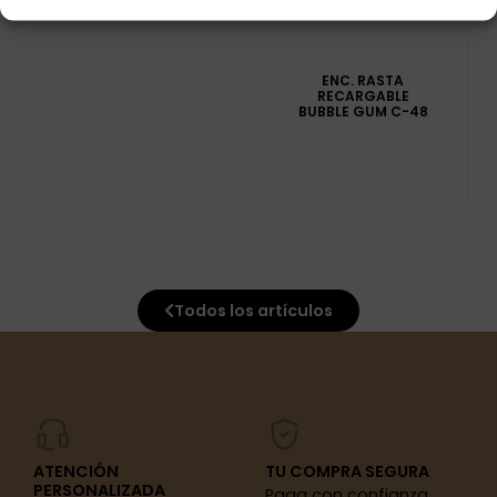
ENC. RASTA
RECARGABLE
BUBBLE GUM C-48
Todos los artículos
ATENCIÓN
TU COMPRA SEGURA
PERSONALIZADA
Paga con confianza