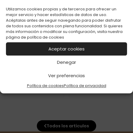
PRESI C-48
SKULLS C-48
Utilizamos cookies propias y de terceros para ofrecer un
mejor servicio y hacer estadísticas de datos de uso.
Acéptalas antes de seguir navegando para poder disfrutar
de todos sus contenidos con plena funcionalidad. Si quieres
más información o modificar su configuración, visita nuestra
página de
política de cookies
Aceptar cookies
Denegar
ENC. CLIPPER FLOW
ENC. CLIPPER FLOW
MYSTERY C-48
BOB C-48
Ver preferencias
Política de cookies
Política de privacidad
Todos los artículos