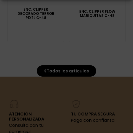
ENC. CLIPPER
ENC. CLIPPER FLOW
DECORADO TERROR
MARIQUITAS C-48
PIXEL C-48
Todos los artículos
ATENCIÓN
TU COMPRA SEGURA
PERSONALIZADA
Paga con confianza
Consulta con tu
comercial