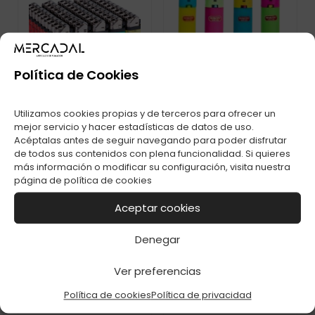
Política de Cookies
Utilizamos cookies propias y de terceros para ofrecer un
mejor servicio y hacer estadísticas de datos de uso.
Acéptalas antes de seguir navegando para poder disfrutar
de todos sus contenidos con plena funcionalidad. Si quieres
más información o modificar su configuración, visita nuestra
ENC. RASTA
ENC. TRANSP.
página de
política de cookies
RECARGABLE
ECONOMICOS C-50
BUBBLE GUM C-48
Aceptar cookies
Denegar
Ver preferencias
Política de cookies
Política de privacidad