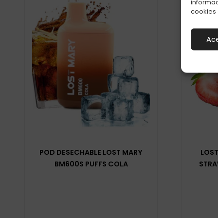
informac
cookies
Ac
POD DESECHABLE LOST MARY
LOST
BM600S PUFFS COLA
STRA