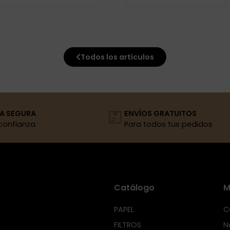
Todos los artículos
A SEGURA
ENVÍOS GRATUITOS
confianza
Para todos tus pedidos
Catálogo
M
PAPEL
C
FILTROS
N