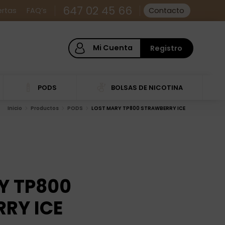
647 02 45 66
ertas
FAQ’s
Contacto
Mi Cuenta
Registro
PODS
BOLSAS DE NICOTINA
Inicio
Productos
PODS
LOST MARY TP800 STRAWBERRY ICE
Y TP800
RY ICE