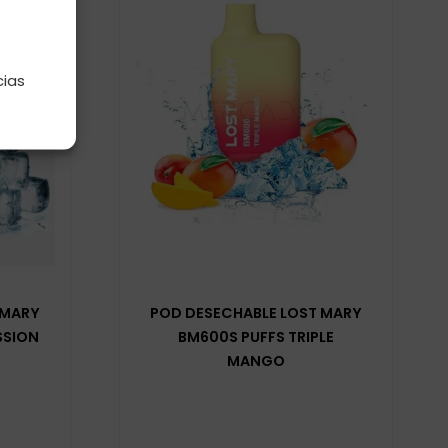
e
cias
 MARY
POD DESECHABLE LOST MARY
SSION
BM600S PUFFS TRIPLE
MANGO