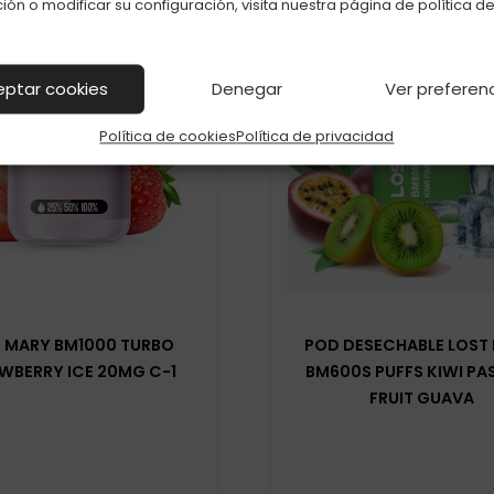
ión o modificar su configuración, visita nuestra página de
política d
eptar cookies
Denegar
Ver preferen
Política de cookies
Política de privacidad
 MARY BM1000 TURBO
POD DESECHABLE LOST
WBERRY ICE 20MG C-1
BM600S PUFFS KIWI PA
FRUIT GUAVA