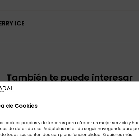
RRY ICE
También te puede interesar
Productos relacionados con LOST MARY TP800 STRAWBERRY IC
ca de Cookies
os cookies propias y de terceros para ofrecer un mejor servicio y ha
icas de datos de uso. Acéptalas antes de seguir navegando para p
r de todos sus contenidos con plena funcionalidad. Si quieres más