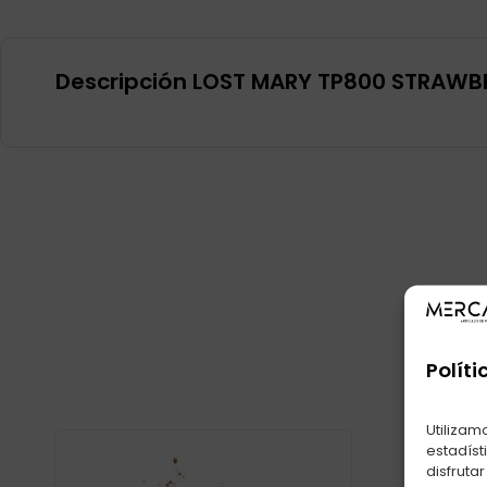
Descripción LOST MARY TP800 STRAWBE
Políti
Utilizam
estadíst
disfruta