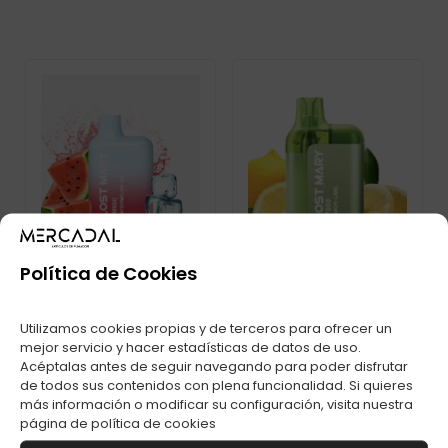
Política de Cookies
Utilizamos cookies propias y de terceros para ofrecer un
mejor servicio y hacer estadísticas de datos de uso.
POD DESECHABLE
Acéptalas antes de seguir navegando para poder disfrutar
LOST MARY TP800
LOST MARY BM600S
LEMON LIME
de todos sus contenidos con plena funcionalidad. Si quieres
PUFFS WATERMELON
más información o modificar su configuración, visita nuestra
página de
política de cookies