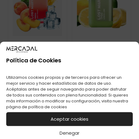
Política de Cookies
POD DESECHABLE
LOST MARY TP800
LOST MARY BM600S
LEMON LIME
PUFFS JUICY PEACH
Utilizamos cookies propias y de terceros para ofrecer un
mejor servicio y hacer estadísticas de datos de uso.
Acéptalas antes de seguir navegando para poder disfrutar
de todos sus contenidos con plena funcionalidad. Si quieres
más información o modificar su configuración, visita nuestra
página de
política de cookies
Aceptar cookies
Denegar