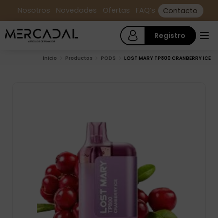
Nosotros
Novedades
Ofertas
FAQ’s
Contacto
Registro
Inicio
Productos
PODS
LOST MARY TP800 CRANBERRY ICE