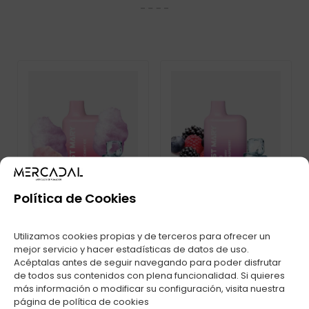
Política de Cookies
Utilizamos cookies propias y de terceros para ofrecer un
mejor servicio y hacer estadísticas de datos de uso.
Acéptalas antes de seguir navegando para poder disfrutar
POD DESECHABLE
POD DESECHABLE
LOST MARY BM600S
LOST MARY BM600S
de todos sus contenidos con plena funcionalidad. Si quieres
PUFFS COTTON
PUFFS BLUEBERRY
más información o modificar su configuración, visita nuestra
CANDY
SOUR RASPBERRY
página de
política de cookies