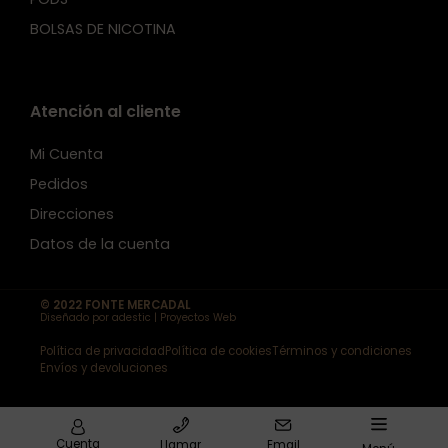
BOLSAS DE NICOTINA
Atención al cliente
Mi Cuenta
Pedidos
Direcciones
Datos de la cuenta
© 2022 FONTE MERCADAL
Diseñado por adestic | Proyectos Web
Política de privacidad
Política de cookies
Términos y condiciones
Envíos y devoluciones
Cuenta
Llamar
Email