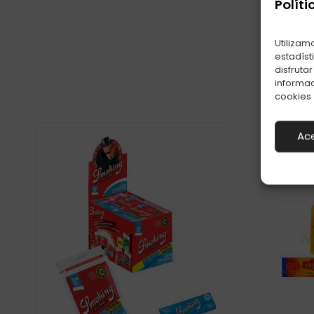
Políti
Utilizam
Prod
estadíst
disfruta
informac
cookies
Ac