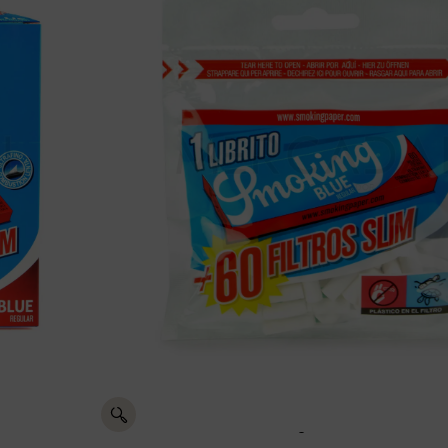
SMOKING 6MM
EL 60 C-40
recios
NG 6MM
Aceptamos pagos con:
n:
Pasarela
Entrega en
15 días de
de pago
24h a 48h
devolución
segura