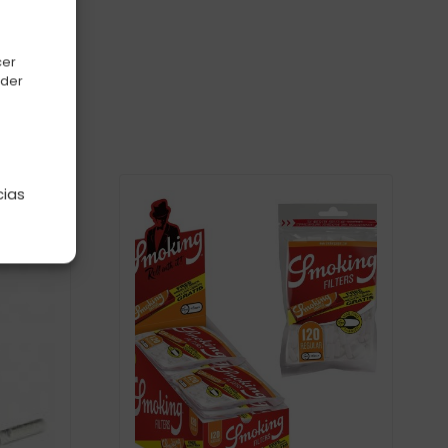
cer
 C-40
oder
e
cias