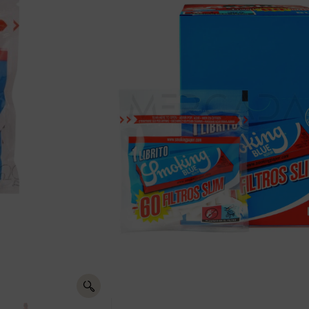
FILTROS 
BLUE+PAP
Registrate para ver p
Comparte FILTROS SMOKI
BLUE+PAPEL 60 C-40 e
Envíos
gratis +50€