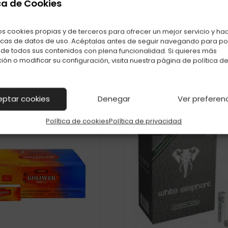
ca de Cookies
También te puede interesar
os cookies propias y de terceros para ofrecer un mejor servicio y ha
uctos relacionados con FILTROS SMOKING 6MM BLUE+PAPEL 60
icas de datos de uso. Acéptalas antes de seguir navegando para p
r de todos sus contenidos con plena funcionalidad. Si quieres más
ión o modificar su configuración, visita nuestra página de
política d
eptar cookies
Denegar
Ver preferen
Política de cookies
Política de privacidad