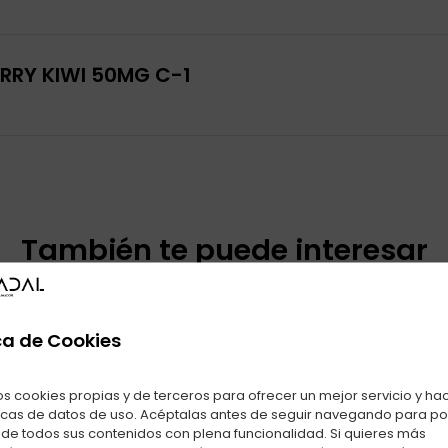
RRY KIWI 50MG C-1
También te puede interesar
ctos relacionados con PABLO EXCLUSIVE STRAWBERRY KIWI 50
ca de Cookies
os cookies propias y de terceros para ofrecer un mejor servicio y ha
icas de datos de uso. Acéptalas antes de seguir navegando para p
r de todos sus contenidos con plena funcionalidad. Si quieres más