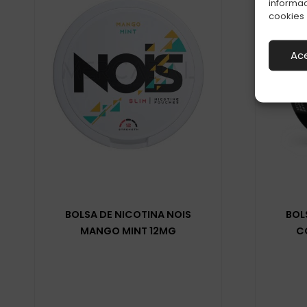
informac
cookies
Ac
BOLSA DE NICOTINA NOIS
BOL
MANGO MINT 12MG
C