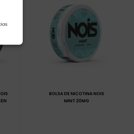
e
cias
NOIS
BOLSA DE NICOTINA NOIS
EEN
MINT 20MG