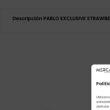
Descripción PABLO EXCLUSIVE STRAWBE
Produ
Políti
Utilizam
estadíst
disfruta