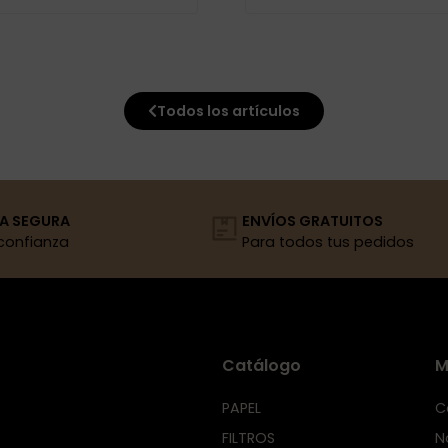
Todos los artículos
A SEGURA
ENVÍOS GRATUITOS
confianza
Para todos tus pedidos
Catálogo
M
PAPEL
C
FILTROS
N