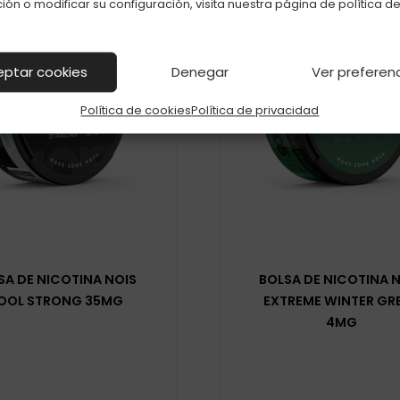
ión o modificar su configuración, visita nuestra página de
política d
eptar cookies
Denegar
Ver preferen
Política de cookies
Política de privacidad
SA DE NICOTINA NOIS
BOLSA DE NICOTINA 
OOL STRONG 35MG
EXTREME WINTER GR
4MG