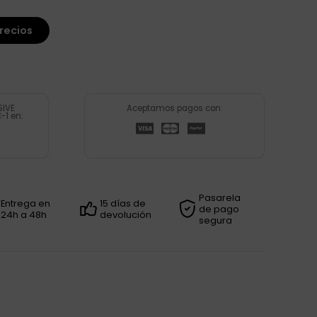
recios
SIVE
Aceptamos pagos con:
1 en:
Pasarela
Entrega en
15 días de
de pago
24h a 48h
devolución
segura