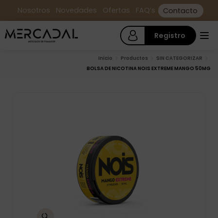
Nosotros
Novedades
Ofertas
FAQ’s
Contacto
Registro
Inicio
Productos
SIN CATEGORIZAR
BOLSA DE NICOTINA NOIS EXTREME MANGO 50MG