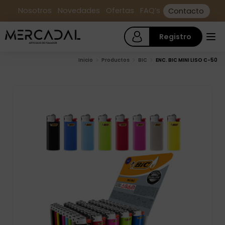
Nosotros
Novedades
Ofertas
FAQ’s
Contacto
Registro
Inicio
Productos
BIC
ENC. BIC MINI LISO C-50