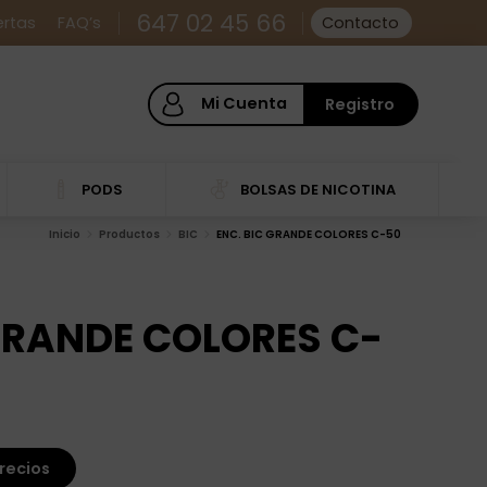
647 02 45 66
ertas
FAQ’s
Contacto
Mi Cuenta
Registro
PODS
BOLSAS DE NICOTINA
Inicio
Productos
BIC
ENC. BIC GRANDE COLORES C-50
 GRANDE COLORES C-
recios