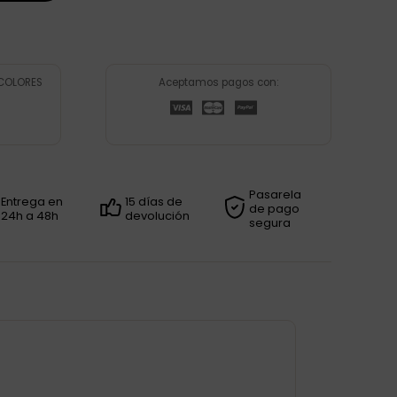
 COLORES
Aceptamos pagos con:
Pasarela
Entrega en
15 días de
de pago
24h a 48h
devolución
segura