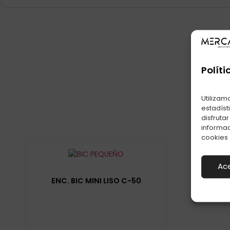
Políti
Utilizam
estadíst
disfruta
informac
cookies
Ac
ENC. BIC MINI LISO C-50