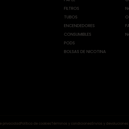
FILTROS
N
TUBOS
O
ENCENDEDORES
F
CONSUMIBLES
N
PODS
BOLSAS DE NICOTINA
de privacidad
Política de cookies
Términos y condiciones
Envíos y devoluciones