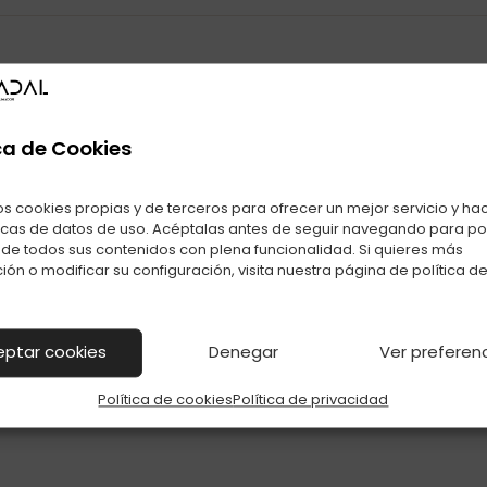
También te puede interesar
ca de Cookies
Productos relacionados con ENC. BIC GRANDE COLORES C-50
os cookies propias y de terceros para ofrecer un mejor servicio y ha
icas de datos de uso. Acéptalas antes de seguir navegando para p
r de todos sus contenidos con plena funcionalidad. Si quieres más
ión o modificar su configuración, visita nuestra página de
política d
eptar cookies
Denegar
Ver preferen
Política de cookies
Política de privacidad