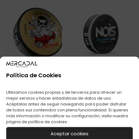
Política de Cookies
PABLO EXCLUSIVE
BOLSA DE NICOTINA
Utilizamos cookies propias y de terceros para ofrecer un
X-ICE COLD
NOIS MINI COOL
mejor servicio y hacer estadísticas de datos de uso.
DORADO 30MG C-1
STRONG 35MG
Acéptalas antes de seguir navegando para poder disfrutar
de todos sus contenidos con plena funcionalidad. Si quieres
más información o modificar su configuración, visita nuestra
página de
política de cookies
Aceptar cookies